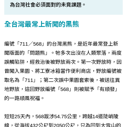
為台灣社會必須面對的未竟課題。
全台灣最常上新聞的黑熊
編號「711／568」的台灣黑熊，是近年最常登上新
聞版面的「問題熊」。牠多次出沒在人類聚落，兩度
誤觸陷阱，經救治後被野放兩次。第一次野放時，因
曾闖入果園、將工寮冰箱當作便利商店，野放編號被
取名為「711」；第二次誤中果園套索後，被送往異
地野放，這回野放編號「568」則被賦予「有順發」
的一路順風祝福。
短短25天內，568跋涉54.75公里，跨越14道陡峭陵
線，從海拔432公尺到2050公尺，只為回到大雪山的