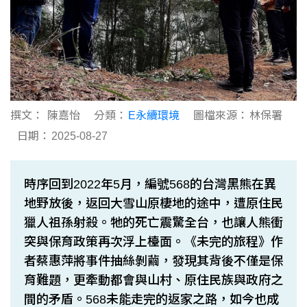
撰文：
陳嘉怡
分類：
E永續環境
圖檔來源：
林保署
日期：
2025-08-27
時序回到2022年5月，編號568的台灣黑熊在異
地野放後，返回大雪山原棲地的途中，遭原住民
獵人祖孫射殺。牠的死亡震驚全台，也讓人熊衝
突與保育政策再次浮上檯面。《未完的旅程》作
者蔡惠萍將事件抽絲剝繭，發現其背後不僅是保
育難題，更牽動都會與山村、原住民族與政府之
間的矛盾。568未能走完的返家之路，如今也成