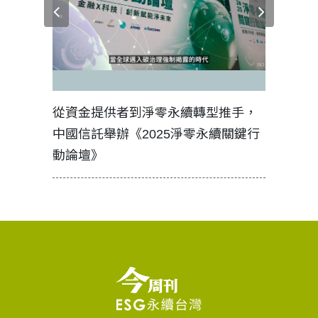
見證醫務
從資金提供者到淨零永續轉型推手，
如何守護
中國信託舉辦《2025淨零永續關鍵行
工改變病
動論壇》