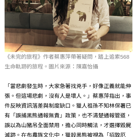
《未完的旅程》作者蔡惠萍帶著疑問，踏上追索568
生命軌跡的旅程。圖片來源：陳嘉怡攝
「當悲劇發生時，大家急著找兇手，好像正義就能伸
張。但這場悲劇，沒有人是壞人。」蔡惠萍指出，事
件反映資訊落差與制度缺口。獵人祖孫不知林保署已
有「誤捕黑熊通報無責」政策，也不清楚通報管道，
誤以為山豬吊全面禁用，擔心同時觸法，才選擇毀屍
滅跡。在布農族文化中，獵殺黑熊被視為「招致厄