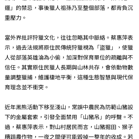
運」的禁忌，事後獵人祖孫乃至整個部落，都背負沉
重壓力。
當外界批評狩獵文化，往往忽略其中脈絡。蔡惠萍表
示，過去法規將原住民傳統狩獵視為「盜獵」，使獵
人從部落英雄淪為小偷，加深對保育單位的疏離與不
信任。其實原住民獵人長期與山林共存，會依動物數
量調整獵捕，維護棲地平衡，這種生態智慧與現代保
育理念並不衝突。
近年黑熊活動下移至淺山，常誤中農民為防範山豬設
下的金屬套索，引發全面禁用「山豬吊」的呼聲。不
過，蔡惠萍表示，對山村居民而言，山豬掘田、猴子
糟蹋農作物，一夜之間便可能毀掉一整年的收成。若