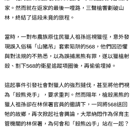
家。然而就在返家的最後一哩路，三聲槍響劃破山
林，終結了這段未竟的旅程。
當時，一對布農族原住民獵人祖孫巡視獵徑，意外發
現誤入俗稱「山豬吊」套索陷阱的568，他們因恐懼
與對法規的不熟悉，以為誤捕黑熊有罪，遂以獵槍射
殺、割下568的衛星追蹤項圈後，再偷偷埋掉。
這起事件引發社會對獵人的強烈撻伐，甚至將他們視
為「殺熊兇手」，要求重判。然而隔年，槍殺黑熊的
獵人祖孫卻在林保署官員的邀請下，一同將568送回
牠的故鄉，再次掀起社會輿論，大眾納悶作為保育主
管機關的林保署，為何會和「殺熊凶手」站在一起？