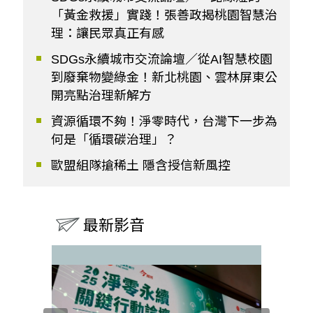
「黃金救援」實踐！張善政揭桃園智慧治
理：讓民眾真正有感
SDGs永續城市交流論壇／從AI智慧校園
到廢棄物變綠金！新北桃園、雲林屏東公
開亮點治理新解方
資源循環不夠！淨零時代，台灣下一步為
何是「循環碳治理」？
歐盟組隊搶稀土 隱含授信新風控
最新影音