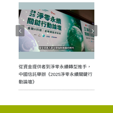
見證醫務
從資金提供者到淨零永續轉型推手，
如何守護
中國信託舉辦《2025淨零永續關鍵行
工改變病
動論壇》