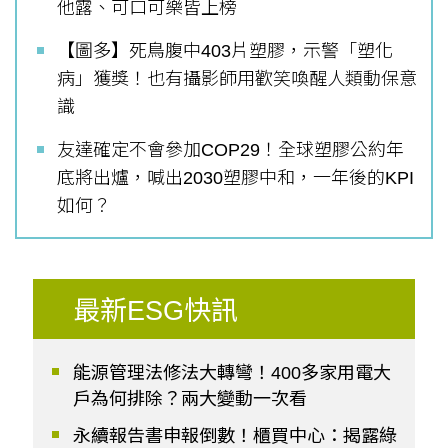
他露、可口可樂皆上榜
【圖多】死鳥腹中403片塑膠，示警「塑化
病」獲獎！也有攝影師用歡笑喚醒人類動保意
識
友達確定不會參加COP29！全球塑膠公約年
底將出爐，喊出2030塑膠中和，一年後的KPI
如何？
最新ESG快訊
能源管理法修法大轉彎！400多家用電大
戶為何排除？兩大變動一次看
永續報告書申報倒數！櫃買中心：揭露綠