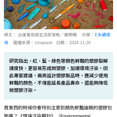
撰文：
台達電低碳生活部落格／謝明珊
分類：
E永續環
境
圖檔來源：
Unsplash
日期：
2024-11-20
研究指出，紅、藍、綠色等顏色鮮豔的塑膠裂解
速度快，更容易形成微塑膠，加速環境汙染。因
此專家建議，廠商設計塑膠製品時，應減少使用
鮮豔的顏色，不僅能延長產品壽命，還能夠降低
微塑膠汙染。
買東西的時候你會特別注意到顏色鮮豔搶眼的塑膠包
裝嗎？《環境汙染期刊》（Environmental