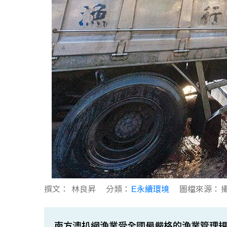
撰文：
林良昇
分類：
E永續環境
圖檔來源：
南方澳扒網漁業受全國最嚴格的漁業管理