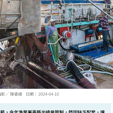
攝影／ 陳睿緯
日期：
2024-04-10
規範，今年漁業署再祭出總量管制，然因缺乏配套，讓