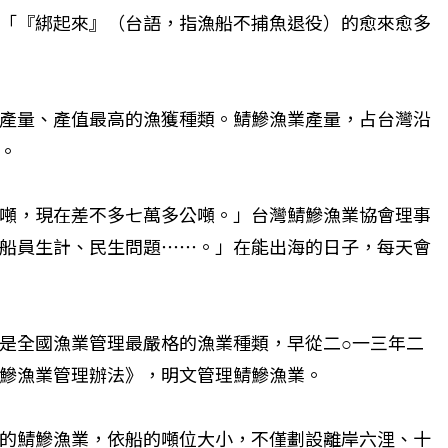
「『綁起來』（台語，指漁船不捕魚退役）的愈來愈多
產量、產值最高的漁獲種類。鯖鰺漁業產量，占台灣沿
。
噸，現在差不多七萬多公噸。」台灣鯖鰺漁業協會理事
船員生計、民生問題⋯⋯。」在能出海的日子，每天會
是全國漁業管理最嚴格的漁業種類，早從二○一三年二
鰺漁業管理辦法》，明文管理鯖鰺漁業。
的鯖鰺漁業，依船的噸位大小，不僅劃設離岸六浬、十