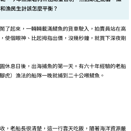
續和漁民生計該怎麼平衡？
鬧了起來，一輛輛載滿鯖魚的貨車駛入，拍賣員站在高
，使個眼神、比起拇指出價，沒幾秒鐘，就買下深夜剛
圓休息日後，出海捕魚的第一天。有六十年經驗的老船
腳虎）漁法的船隊一晚就捕到二十公噸鯖魚。
收，老船長很清楚，這一行靠天吃飯，隨著海洋資源嚴