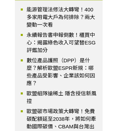
能源管理法修法大轉彎！400
多家用電大戶為何排除？兩大
變動一次看
永續報告書申報倒數！櫃買中
心：揭露綠色收入可望替ESG
評鑑加分
數位產品護照（DPP）是什
麼？解析歐盟ESPR新規：哪
些產品受影響、企業該如何因
應？
歐盟組隊搶稀土 隱含授信新風
控
歐盟碳市場政策大轉彎！免費
碳配額延至2038年，將如何牽
動國際碳價、CBAM與台灣出