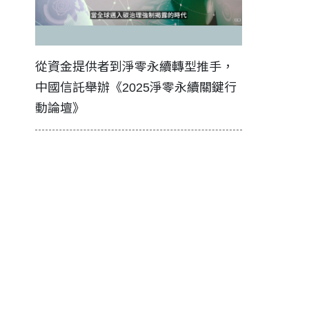
證醫務
從資金提供者到淨零永續轉型推手，
如何守護每
中國信託舉辦《2025淨零永續關鍵行
工改變病患
動論壇》