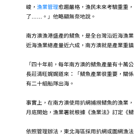
峻，
漁業管理
愈趨嚴格，漁民未來考驗重重，
了……。」他略顯無奈地說。
南方澳漁港盛產的鯖魚，是全台灣沿近海漁業
近海漁業總產量近六成，南方澳就是產業重鎮
「四十年前，每年南方澳的鯖魚產量有十萬公
長莊清旺娓娓道來：「鯖魚產業很重要，關係
有二十組船隊出海。
事實上，在南方澳使用扒網捕撈鯖魚的漁業，
月底開始，漁業署就根據《漁業法》訂定《鯖
依照管理辦法，東北海區採用扒網或圍網漁法