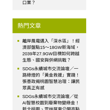
口業？
熱門文章
離岸風電邁入「深水區」！經
濟部盤點15～18GW新海域，
2039年27.9GW目標如何跨越
生態、國安與併網挑戰？
SDGs永續城市交流論壇／一
路綠燈的「黃金救援」實踐！
張善政揭桃園智慧治理：讓民
眾真正有感
SDGs永續城市交流論壇／從
AI智慧校園到廢棄物變綠金！
新北桃園、雲林屏東公開亮點