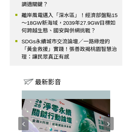
調適關鍵？
離岸風電邁入「深水區」！經濟部盤點15
～18GW新海域，2039年27.9GW目標如
何跨越生態、國安與併網挑戰？
SDGs永續城市交流論壇／一路綠燈的
「黃金救援」實踐！張善政揭桃園智慧治
理：讓民眾真正有感
最新影音