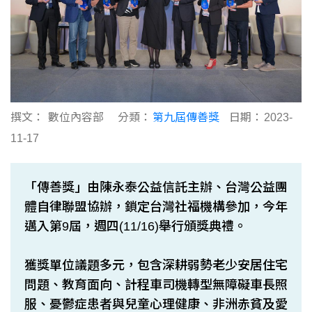
撰文：
數位內容部
分類：
第九屆傳善獎
日期：
2023-
11-17
「傳善獎」由陳永泰公益信託主辦、台灣公益團
體自律聯盟協辦，鎖定台灣社福機構參加，今年
邁入第9屆，週四(11/16)舉行頒獎典禮。
獲獎單位議題多元，包含深耕弱勢老少安居住宅
問題、教育面向、計程車司機轉型無障礙車長照
服、憂鬱症患者與兒童心理健康、非洲赤貧及愛