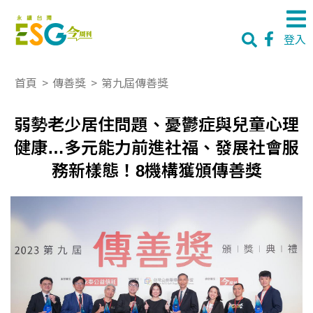
登入
首頁
>
傳善獎
>
第九屆傳善獎
弱勢老少居住問題、憂鬱症與兒童心理
健康…多元能力前進社福、發展社會服
務新樣態！8機構獲頒傳善獎