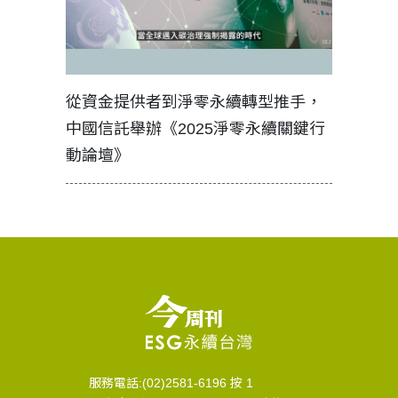
見證醫務
從資金提供者到淨零永續轉型推手，
如何守護
中國信託舉辦《2025淨零永續關鍵行
工改變病
動論壇》
服務電話:(02)2581-6196 按 1