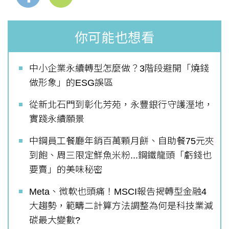
你可能也想看
中小企業永續轉型怎麼做？3階段避開「燒錢
做形象」的ESG誤區
從新北石門到彰化芳苑，永豐銀行守護溼地，
實踐永續願景
中鋼員工餐廳年銷百萬顆月餅、自助餐75元夾
到飽、周三限定鮮魚米粉...鋼鐵龍頭「虧錢也
要賣」的美味秘密
Meta、微軟也頭痛！MSCI報告揭轉型金融4
大趨勢，範疇二計算方法調整為何是科技業減
碳最大變數?