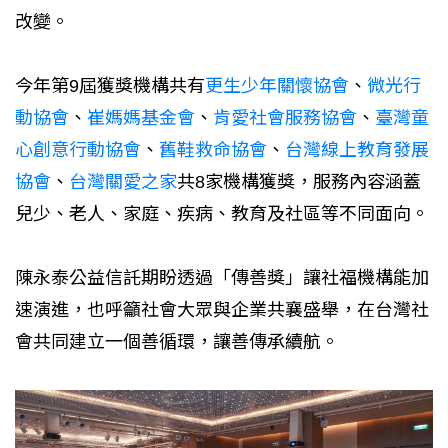
改變。
今年第9屆獲獎機構共有
更生少年關懷協會
、
微光行
動協會
、
崔媽媽基金會
、
肯愛社會服務協會
、
臺灣童
心創意行動協會
、
舊鞋救命協會
、
台灣線上教育發展
協會
、
台灣關愛之家
共8家機構獲獎，服務內容涵蓋
兒少、老人、家庭、疾病、教育及社區等不同面向。
陳永泰公益信託期盼透過「傳善獎」讓社福機構能加
速演進，也呼籲社會大眾與企業共襄盛舉，在台灣社
會共同建立一個善循環，讓善傳承續航。