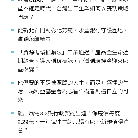
歐盟CBAM上路、川普重押便宜石油，氣候轉
型不確定時代，台灣出口企業如何以雙軌策略
因應？
從新北石門到彰化芳苑，永豐銀行守護溼地，
實踐永續願景
「資源循環推動法」三讀通過！產品全生命週
期納管、導入循環標誌，台灣循環經濟迎來哪
些改變？
他們要的不是被照顧的人生，而是有選擇的生
活：瑪利亞基金會為心智障礙者創造自立的可
能
離岸風電3-3期行政契約出爐！保底價每度
2.29元、一年彈性併網....還有哪些新規值得注
意？