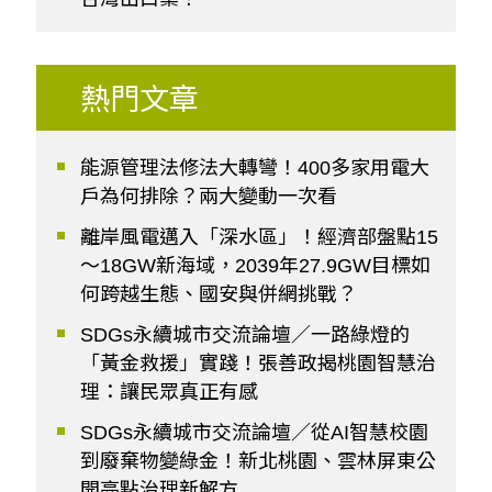
熱門文章
能源管理法修法大轉彎！400多家用電大
戶為何排除？兩大變動一次看
離岸風電邁入「深水區」！經濟部盤點15
～18GW新海域，2039年27.9GW目標如
何跨越生態、國安與併網挑戰？
SDGs永續城市交流論壇／一路綠燈的
「黃金救援」實踐！張善政揭桃園智慧治
理：讓民眾真正有感
SDGs永續城市交流論壇／從AI智慧校園
到廢棄物變綠金！新北桃園、雲林屏東公
開亮點治理新解方