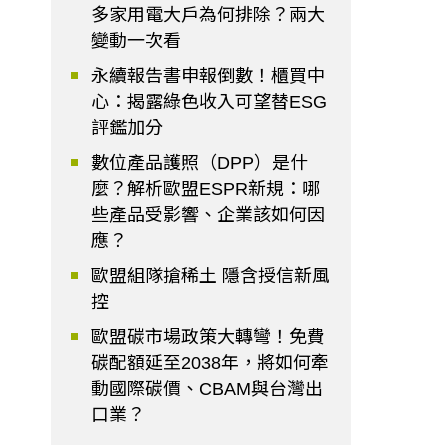
多家用電大戶為何排除？兩大
變動一次看
永續報告書申報倒數！櫃買中
心：揭露綠色收入可望替ESG
評鑑加分
數位產品護照（DPP）是什
麼？解析歐盟ESPR新規：哪
些產品受影響、企業該如何因
應？
歐盟組隊搶稀土 隱含授信新風
控
歐盟碳市場政策大轉彎！免費
碳配額延至2038年，將如何牽
動國際碳價、CBAM與台灣出
口業？