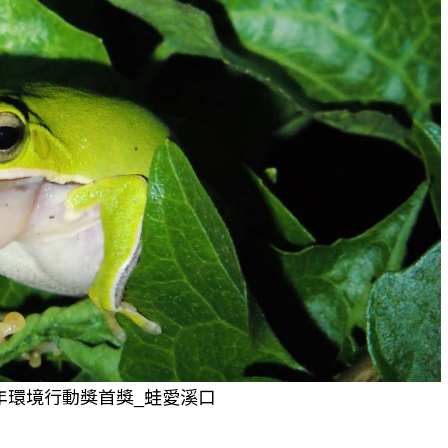
年環境行動獎首獎_蛙愛溪口