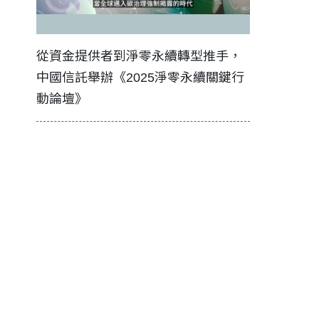
證醫務
從資金提供者到淨零永續轉型推手，
如何守護每
中國信託舉辦《2025淨零永續關鍵行
工改變病患
動論壇》