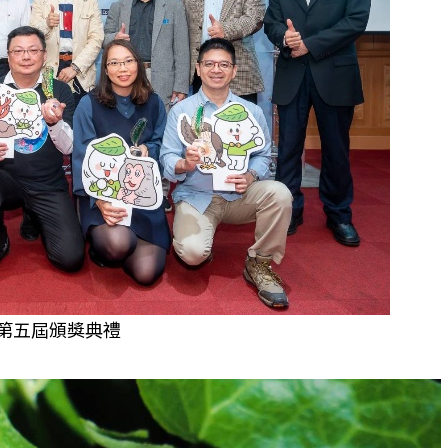
個生命的轉折點？ 醫務社
【故事精華】從黑暗到光明 見
命運的真實故事
社工如何改變生命的故事
第五屆頒獎典禮