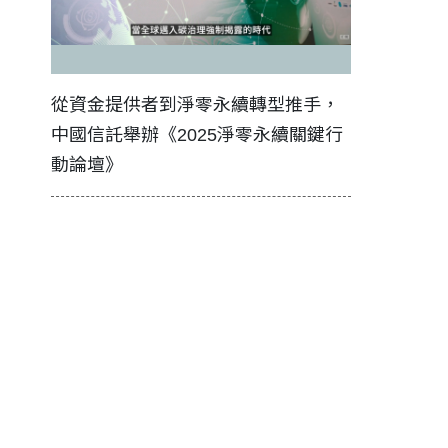
證醫務
從資金提供者到淨零永續轉型推手，
如何守護每
中國信託舉辦《2025淨零永續關鍵行
工改變病患
動論壇》