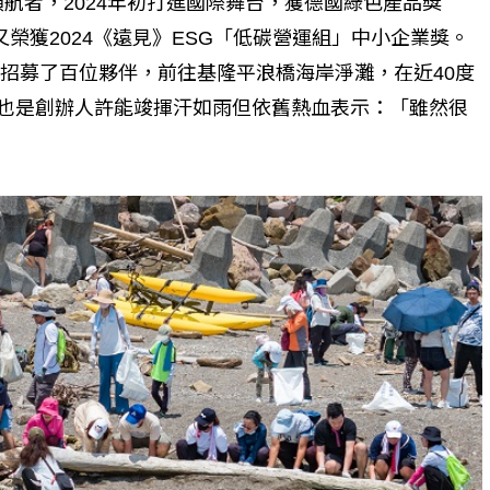
領航者，2024年初打進國際舞台，獲德國綠色產品獎
，緊接著又榮獲2024《遠見》ESG「低碳營運組」中小企業獎。
4日招募了百位夥伴，前往基隆平浪橋海岸淨灘，在近40度
同時也是創辦人許能竣揮汗如雨但依舊熱血表示：「雖然很