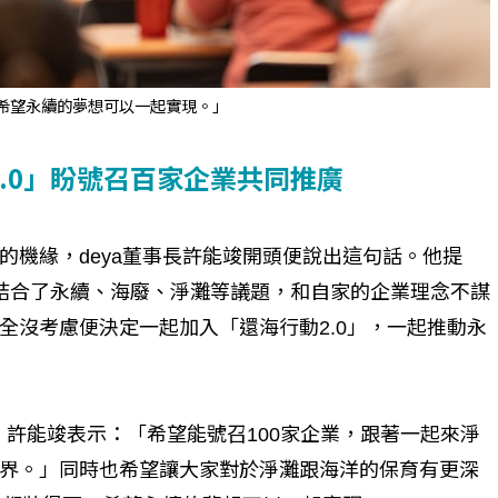
，希望永續的夢想可以一起實現。」
個生命的轉折點？ 醫務社
【故事精華】從黑暗到光明 見
命運的真實故事
社工如何改變生命的故事
2.0」盼號召百家企業共同推廣
的機緣，deya董事長許能竣開頭便說出這句話。他提
結合了永續、海廢、淨灘等議題，和自家的企業理念不謀
全沒考慮便決定一起加入「還海行動2.0」，一起推動永
，許能竣表示：「希望能號召100家企業，跟著一起來淨
界。」同時也希望讓大家對於淨灘跟海洋的保育有更深