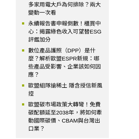
多家用電大戶為何排除？兩大
變動一次看
永續報告書申報倒數！櫃買中
心：揭露綠色收入可望替ESG
評鑑加分
數位產品護照（DPP）是什
麼？解析歐盟ESPR新規：哪
些產品受影響、企業該如何因
應？
歐盟組隊搶稀土 隱含授信新風
控
歐盟碳市場政策大轉彎！免費
碳配額延至2038年，將如何牽
動國際碳價、CBAM與台灣出
口業？