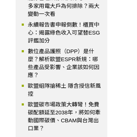
多家用電大戶為何排除？兩大
變動一次看
永續報告書申報倒數！櫃買中
心：揭露綠色收入可望替ESG
評鑑加分
數位產品護照（DPP）是什
麼？解析歐盟ESPR新規：哪
些產品受影響、企業該如何因
應？
歐盟組隊搶稀土 隱含授信新風
控
歐盟碳市場政策大轉彎！免費
碳配額延至2038年，將如何牽
動國際碳價、CBAM與台灣出
口業？