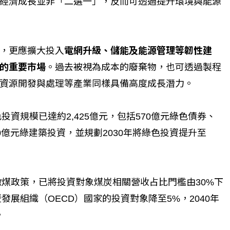
經濟成長並非「二選一」，反而可透過提升環境與能源
，更應擴大投入
電網升級、儲能及能源管理等韌性建
的重要市場
。過去被視為成本的廢棄物，也可透過製程
資源開發與處理等產業同樣具備高度成長潛力。
投資規模已達約2,425億元，包括570億元綠色債券、
00億元綠建築投資，並規劃2030年將綠色投資提升至
撤煤政策，已將投資對象煤炭相關營收占比門檻由30%下
暨發展組織（OECD）國家的投資對象降至5%，2040年
。