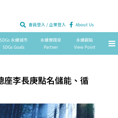
會員登入
/
企業登入
About Us
SDGs 永續城市
永續實踐家
永續觀點
SDGs Goals
Partner
View Point
總座李長庚點名儲能、循