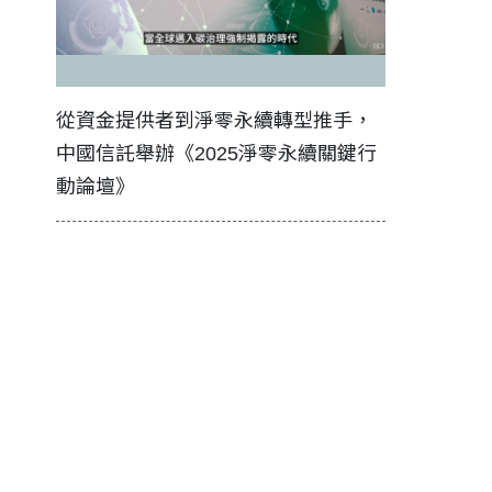
證醫務
從資金提供者到淨零永續轉型推手，
如何守護每
中國信託舉辦《2025淨零永續關鍵行
工改變病患
動論壇》