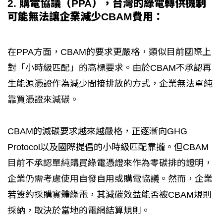
2. 購電協議（PPA），台灣的綠電轉供機制
可能無法讓企業減少CBAM費用：
在PPA方面，CBAM的要求更嚴格，類似目前國際上
對「小時級匹配」的高標要求。由於CBAM不承認再
生能源憑證作為減少間接排放的方式，企業無法單純
靠買憑證來減碳。
CBAM的減碳要求越來越嚴格，正逐漸向GHG
Protocol以及國際提倡的小時級匹配靠攏。但CBAM
目前不承認單純購買綠電憑證來作為零碳排的證明，
企業仍需考慮使用自發自用或購電協議。然而，企業
若簽約採購實體綠電，其減碳效益能否被CBAM規則
採納，取決於當地的電網結算規則。