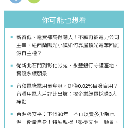
你可能也想看
薪資低、電費卻高得嚇人！不願再被電力公司
主宰，紐西蘭陽光小鎮如何靠屋頂光電奪回能
源自主權？
從新北石門到彰化芳苑，永豐銀行守護溼地，
實踐永續願景
台積電綠電用量奪冠，卻僅0.02%自發自用？
台灣用電大戶評比出爐：揭企業綠電採購3大
痛點
台泥張安平：下個80年「不再以賣多少噸水
泥」衡量自身！特展親揭「築夢文明」願景、