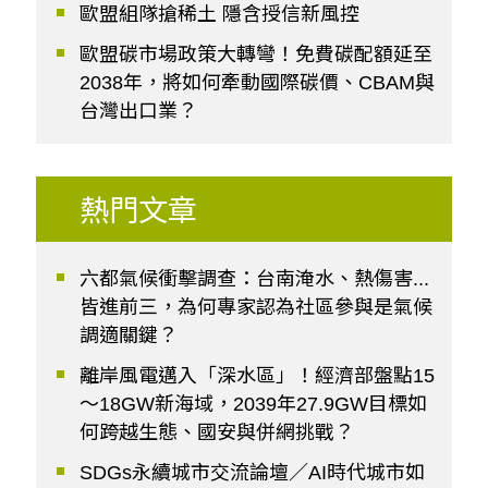
歐盟組隊搶稀土 隱含授信新風控
歐盟碳市場政策大轉彎！免費碳配額延至
2038年，將如何牽動國際碳價、CBAM與
台灣出口業？
熱門文章
六都氣候衝擊調查：台南淹水、熱傷害...
皆進前三，為何專家認為社區參與是氣候
調適關鍵？
離岸風電邁入「深水區」！經濟部盤點15
～18GW新海域，2039年27.9GW目標如
何跨越生態、國安與併網挑戰？
SDGs永續城市交流論壇／AI時代城市如