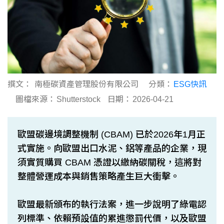
撰文：
南極碳資產管理股份有限公司
分類：
ESG快訊
圖檔來源：
Shutterstock
日期：
2026-04-21
歐盟碳邊境調整機制 (CBAM) 已於2026年1月正
式實施。向歐盟出口水泥、鋁等產品的企業，現
須實質購買 CBAM 憑證以繳納碳關稅，這將對
整體營運成本與銷售策略產生巨大衝擊。
歐盟最新頒布的執行法案，進一步說明了綠電認
列標準、依賴預設值的累進懲罰代價，以及歐盟