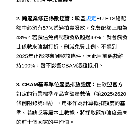
2. 跨產業修正係數控管：
歐盟
規定
EU ETS總配
額中必須有57%透過拍賣發放，免費配額上限為
43%。若預估免費配額發放超過43%，就會觸發
此係數來強制打折、刪減免費比例。不過到
2025年止都沒有觸發該條件，因此目前係數維
持100%，暫不影響CBAM憑證抵扣。
3. CBAM基準單位產品排放強度：
由歐盟官方
訂定的行業標準產品含碳量數值（第2025/2620
條例附錄第5點），用來作為計算抵扣額度的基
準。若缺乏專屬本土數據，將採取碳排強度最高
的前十個國家的平均值。