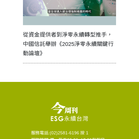
見證醫務
從資金提供者到淨零永續轉型推手，
如何守護
中國信託舉辦《2025淨零永續關鍵行
工改變病
動論壇》
服務電話:(02)2581-6196 按 1