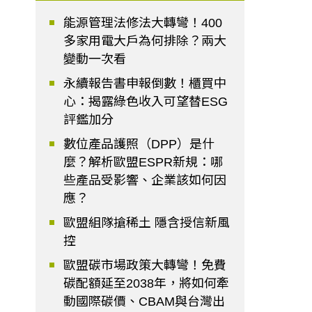
能源管理法修法大轉彎！400
多家用電大戶為何排除？兩大
變動一次看
永續報告書申報倒數！櫃買中
心：揭露綠色收入可望替ESG
評鑑加分
數位產品護照（DPP）是什
麼？解析歐盟ESPR新規：哪
些產品受影響、企業該如何因
應？
歐盟組隊搶稀土 隱含授信新風
控
歐盟碳市場政策大轉彎！免費
碳配額延至2038年，將如何牽
動國際碳價、CBAM與台灣出