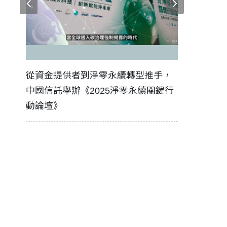
證醫務
從資金提供者到淨零永續轉型推手，
如何守護每
中國信託舉辦《2025淨零永續關鍵行
工改變病患
動論壇》