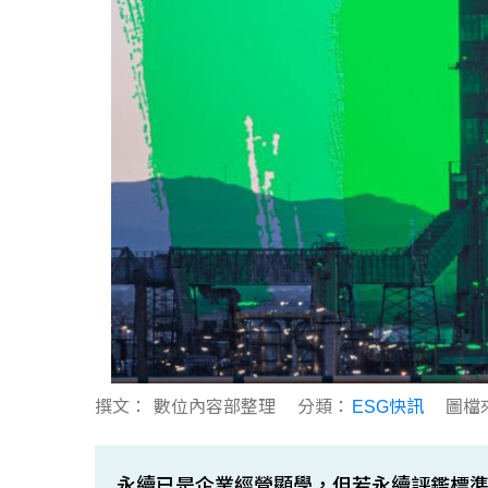
撰文：
數位內容部整理
分類：
ESG快訊
圖檔
永續已是企業經營顯學，但若永續評鑑標