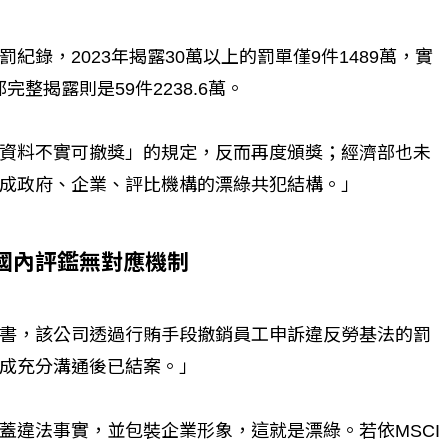
錄，2023年揭露30萬以上的罰單僅9件1489萬，實
完整揭露則是59件2238.6萬。
資料不實可撤獎」的規定，反而再度頒獎；經濟部也未
成政府、企業、評比機構的漂綠共犯結構。」
國內評鑑無對應機制
書，該公司透過行賄手段撤銷員工申訴違反勞基法的罰
成充分溝通後已結案。」
蓋違法事實，並包裝企業形象，這就是漂綠。若依MSCI