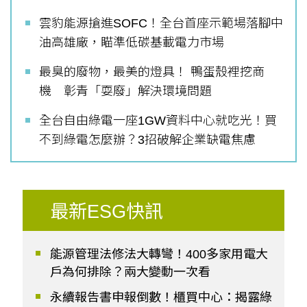
雲豹能源搶進SOFC！全台首座示範場落腳中
油高雄廠，瞄準低碳基載電力市場
最臭的廢物，最美的燈具！ 鴨蛋殼裡挖商
機 彰青「耍廢」解決環境問題
全台自由綠電一座1GW資料中心就吃光！買
不到綠電怎麼辦？3招破解企業缺電焦慮
最新ESG快訊
能源管理法修法大轉彎！400多家用電大
戶為何排除？兩大變動一次看
永續報告書申報倒數！櫃買中心：揭露綠