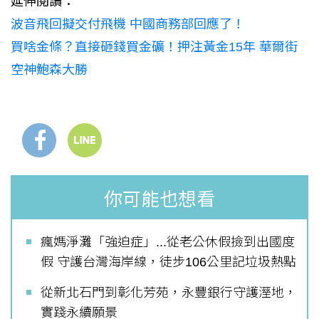
延伸閱讀：
波音飛回擬交付飛機 中國商務部回應了！
買啥金條？直接砸錢買金礦！押注黃金15年 華爾街
空神鮑森大勝
你可能也想看
瘋媽淨灘「強迫症」...從老公休假撿到出國度
假 守護台灣海岸線，徒步106公里記垃圾熱點
從新北石門到彰化芳苑，永豐銀行守護溼地，
實踐永續願景