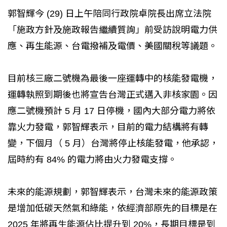
郭智輝今 (29) 日上午陪同行政院卓院長出席立法院
「施政方針及施政報告繼續質詢」前受訪說明電力供
應、再生能源、台電撥補及電價、美國關稅等議題。
目前核三廠二號機為最後一座運轉中的核能發電機，
運轉執照到期後也將宣告台灣正式邁入非核家園。因
應二號機預計 5 月 17 日停機，國內大部分電力將依
靠火力發電，郭智輝表示，目前的電力結構將有轉
變，下個月（ 5 月）台灣將停止核能發電，他承認，
屆時約有 84% 的電力將由火力發電支撐。
未來的能源規劃，郭智輝表示，台灣未來的能源政策
是增加低碳天然氣和綠能，依經濟部原先的目標是在
2025 年將再生能源佔比提升到 20%，長期目標是到