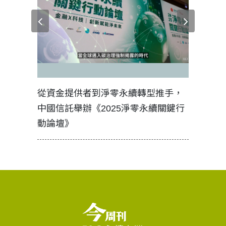
見證醫務
從資金提供者到淨零永續轉型推手，
如何守護
中國信託舉辦《2025淨零永續關鍵行
工改變病
動論壇》