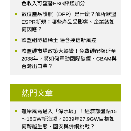
色收入可望替ESG評鑑加分
數位產品護照（DPP）是什麼？解析歐盟
ESPR新規：哪些產品受影響、企業該如
何因應？
歐盟組隊搶稀土 隱含授信新風控
歐盟碳市場政策大轉彎！免費碳配額延至
2038年，將如何牽動國際碳價、CBAM與
台灣出口業？
熱門文章
離岸風電邁入「深水區」！經濟部盤點15
～18GW新海域，2039年27.9GW目標如
何跨越生態、國安與併網挑戰？