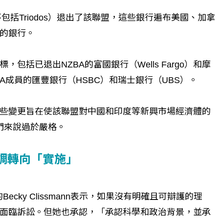
】從黑暗到光明 見證醫務
從資金提供者到淨零永續轉型
變生命的故事
中國信託舉辦《2025淨零永續
包括Triodos）退出了該聯盟，這些銀行遍布美國、加拿
動論壇》
的銀行。
括已退出NZBA的富國銀行（Wells Fargo）和摩
NZBA成員的匯豐銀行（HSBC）和瑞士銀行（UBS）。
些變更旨在使該聯盟對中國和印度等新興市場經濟體的
它們來說過於嚴格。
強調轉向「實施」
ecky Clissmann表示，如果沒有明確且可辯護的理
面臨訴訟。但她也承認，「承認科學和政治背景，並承