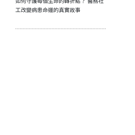
推手，
如何守護每個生命的轉折點？ 醫務社
【故事精華
關鍵行
工改變病患命運的真實故事
社工如何改