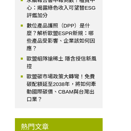
永續報告書申報倒數！櫃買中
心：揭露綠色收入可望替ESG
評鑑加分
數位產品護照（DPP）是什
麼？解析歐盟ESPR新規：哪
些產品受影響、企業該如何因
應？
歐盟組隊搶稀土 隱含授信新風
控
歐盟碳市場政策大轉彎！免費
碳配額延至2038年，將如何牽
動國際碳價、CBAM與台灣出
口業？
熱門文章