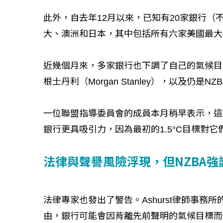
如何守護每個生命的轉折點？ 醫務社
【故事精華
工改變病患命運的真實故事
社工如何改
此外，自去年12月以來，已知有20家銀行（不
大、澳洲和日本，其中包括所有六家美國最大
近幾個月來，多家銀行也下調了自己的氣候目標，包
根士丹利（Morgan Stanley），以及仍是
一位聯盟指導委員會的成員本月稍早表示，這
銀行更具吸引力，因為最初的1.5°C目標對
法律與聲譽風險浮現，但NZBA
法律專家也發出了警告。Ashurst律師事務所的B
由，銀行可能會因背離先前聲明的氣候目標而