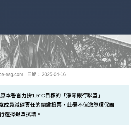
ce-esg.com
日期：
2025-04-16
本誓言力拚1.5°C目標的「淨零銀行聯盟」
放寬成員減碳責任的關鍵投票，此舉不但激怒環保團
員銀行選擇退盟抗議。