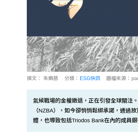
撰文：
朱姵慈
分類：
ESG快訊
圖檔來源：
pa
氣候戰場的金權撤退，正在引發全球關注。原
（NZBA），如今卻悄悄鬆綁承諾，通過
體，也導致包括Triodos Bank在內的成