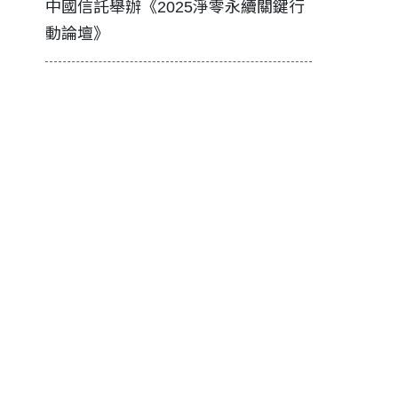
中國信託舉辦《2025淨零永續關鍵行
工改變病患
動論壇》