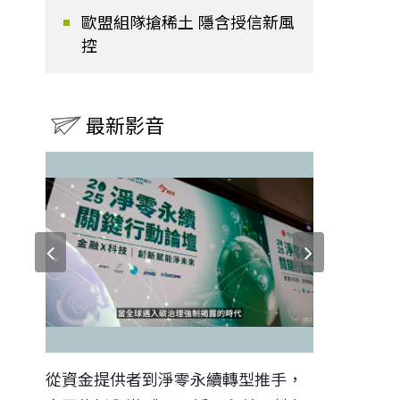
歐盟組隊搶稀土 隱含授信新風
控
最新影音
證醫務
從資金提供者到淨零永續轉型推手，
如何守護每