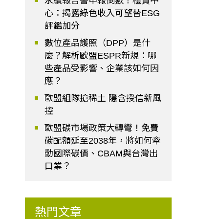
永續報告書申報倒數！櫃買中
心：揭露綠色收入可望替ESG
評鑑加分
數位產品護照（DPP）是什
麼？解析歐盟ESPR新規：哪
些產品受影響、企業該如何因
應？
歐盟組隊搶稀土 隱含授信新風
控
歐盟碳市場政策大轉彎！免費
碳配額延至2038年，將如何牽
動國際碳價、CBAM與台灣出
口業？
熱門文章