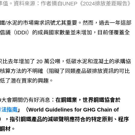
命運的真實故事
社工如何改變生命的故事
門基準值。資料來源：作者摘自UNEP《2024排放差距報告》
鐵/水泥的市場需求訊號尤其重要。然而，過去一年這部
倡議（IDDI）的成員國家數量並未增加，目前僅覆蓋全
只比去年增加了 20 萬公噸，低碳水泥和混凝土的承購協
核算方法的不明確（阻礙了同類產品碳排放資訊的可比
低了潛在買家的興趣。
9大會期間仍有好消息：
在鋼鐵業，世界鋼鐵協會於
方法指南
」（World Guidelines for GHG Chain of
el Industry），指引鋼鐵產品的減碳聲明應符合的特定原則、程序
鋼材。