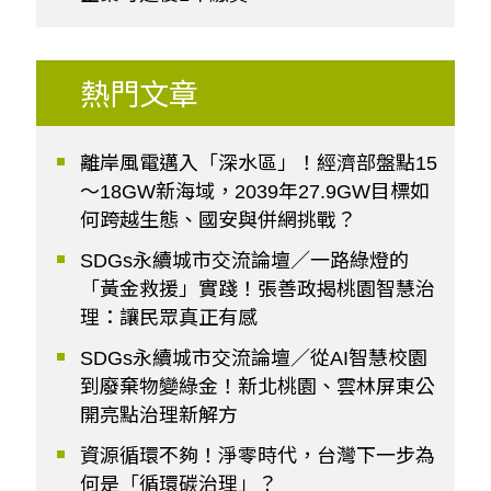
熱門文章
離岸風電邁入「深水區」！經濟部盤點15
～18GW新海域，2039年27.9GW目標如
何跨越生態、國安與併網挑戰？
SDGs永續城市交流論壇／一路綠燈的
「黃金救援」實踐！張善政揭桃園智慧治
理：讓民眾真正有感
SDGs永續城市交流論壇／從AI智慧校園
到廢棄物變綠金！新北桃園、雲林屏東公
開亮點治理新解方
資源循環不夠！淨零時代，台灣下一步為
何是「循環碳治理」？