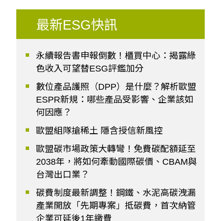
最新ESG快訊
永續報告書申報倒數！櫃買中心：揭露綠
色收入可望替ESG評鑑加分
數位產品護照（DPP）是什麼？解析歐盟
ESPR新規：哪些產品受影響、企業該如
何因應？
歐盟組隊搶稀土 隱含授信新風控
歐盟碳市場政策大轉彎！免費碳配額延至
2038年，將如何牽動國際碳價、CBAM與
台灣出口業？
碳費制度最新調整！鋼鐵、水泥高碳洩漏
產業開放「先期專案」抵碳費，首次納管
企業可延後1年繳費