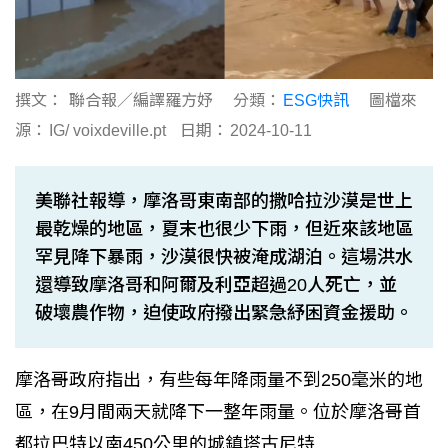
撰文：
聯合報／編譯羅方妤
分類：
ESG快訊
圖檔來
源：
IG/ voixdeville.pt
日期：
2024-10-11
美聯社報導，摩洛哥東南部的撒哈拉沙漠是世上
最乾燥的地區，夏末也很少下雨，但近來該地區
罕見降下暴雨，沙漠很快被淹成湖泊。這場洪水
還導致摩洛哥和阿爾及利亞超過20人死亡，並
破壞農作物，迫使政府撥出緊急紓困資金援助。
摩洛哥政府指出，有些每年降雨量不到250毫米的地
區，在9月間兩天就降下一整年雨量。位於摩洛哥首
都拉巴特以南450公里的城鎮塔古尼特