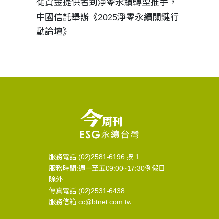
見證醫務
從資金提供者到淨零永續轉型推手，
如何守護
中國信託舉辦《2025淨零永續關鍵行
工改變病
動論壇》
服務電話:(02)2581-6196 按 1
服務時間:週一至五09:00~17:30例假日
除外
傳真電話:(02)2531-6438
服務信箱:cc@btnet.com.tw