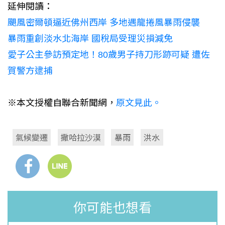
延伸閱讀：
颶風密爾頓逼近佛州西岸 多地遇龍捲風暴雨侵襲
暴雨重創淡水北海岸 國稅局受理災損減免
愛子公主參訪預定地！80歲男子持刀形跡可疑 遭佐
賀警方逮捕
※本文授權自聯合新聞網，
原文見此。
氣候變遷
撒哈拉沙漠
暴雨
洪水
你可能也想看