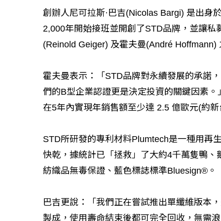
創辦人尼可拉斯·巴吉(Nicolas Bargi)
2,000年開始接班並開創了STD品牌，並讓
(Reinold Geiger) 及霍夫曼(André Ho
霍夫曼表示：「STD品牌對永續發展的承諾
們的B型企業認證更是決定投資的關鍵因素。」20
在5年內實現年銷售額至少達 2.5 億歐元(約
STD所研發的專利材料Plumtech是一種
快乾，據統計已「拯救」了大約4千萬隻鴨、鵝，
紡織品無毒保證、藍色標誌標準Bluesign®。
巴吉更說：「我們正在嘗試推出單纖維版本，
製成，使用壽命結束後都可完全回收，無需浪費