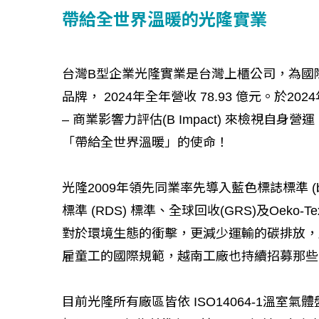
帶給全世界溫暖的光隆實業
台灣B型企業光隆實業是台灣上櫃公司，為國
品牌， 2024年全年營收 78.93 億元。於
如何守護每
– 商業影響力評估(B Impact) 來檢視
工改變病患
「帶給全世界溫暖」的使命！
光隆2009年領先同業率先導入藍色標誌標準 (b
標準 (RDS) 標準、全球回收(GRS)及Oeko-
對於環境生態的衝擊，更減少運輸的碳排放，
雇童工的國際規範，越南工廠也持續招募那些
目前光隆所有廠區皆依 ISO14064-1溫