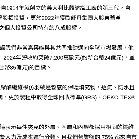
 是出身於自1914年就創立的義大利比薩紡織工廠的第三代，自
私募股權投資，更於2022年獲歐舒丹集團大股東蓋革
ffmann) 之個人投資公司持有約八成股權。
，讓我們非常高興能與其共同推動邁向全球市場發展，他
24年營收約突破7,200萬歐元(約新台幣24億元)，並
新台幣85億元)的目標。
用再生聚酯纖維模仿羽絨蓬鬆感的保暖填充物，透氣、防水且
更於製程中取得全球回收標準(GRS)、OEKO-TEX®
這表示每件夾克的外層、內層和內襯都採用相同的纖維
人力及成本進行分類。且我們營業額的 75% 都來自市