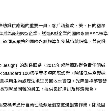
際紡織供應鏈的重要一員，客戶涵蓋歐、美、日的國際
2024年成為認證B型企業，透過B型企業的國際永續ESG標準
個生命的轉折點？ 醫務社
【故事精華】從黑暗到光明 見
自身營運，認同其嚴格的國際永續標準能使其持續精進，並實踐
命運的真實故事
社工如何改變生命的故事
luesign) 的製造體系，2011年起陸續取得負責任羽絨
Tex Standard 100標準等多項國際認證，除降低生產製造
且採用生物處理法處理與回收水資源。光隆嚴格落實禁
長期就業困難的員工，提供良好培訓及經濟機會。
室氣體盤查標準進行自願性能源及溫室氣體盤查作業，節能目