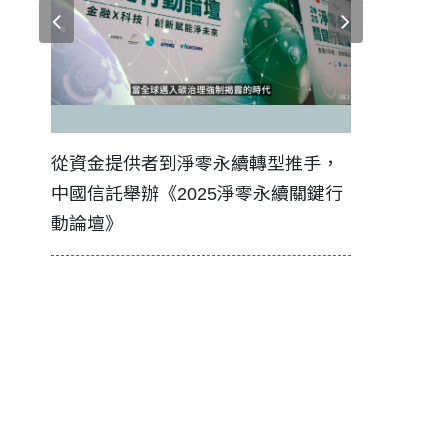
證醫務
從資金提供者到淨零永續轉型推手，
如何守護每
中國信託舉辦《2025淨零永續關鍵行
工改變病患
動論壇》