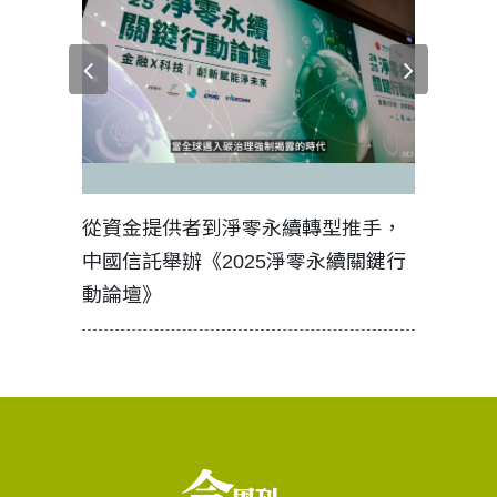
見證醫務
從資金提供者到淨零永續轉型推手，
如何守護
中國信託舉辦《2025淨零永續關鍵行
工改變病
動論壇》