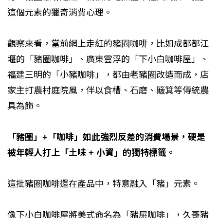
這個元素的獵奇消費心理。
觀察來看，當前網上走紅的豬圈咖啡，比如成都都江
堰的「豬圈咖啡」、廣東雲浮的「下小白咖啡屋」、
福建三明的「小豬咖啡」，都由老豬圈改造而成，店
家主打農村庭院風，伴以食槽、石磨、簸箕等傳統農
具為飾。
「豬圈」+「咖啡」如此強烈反差的消費場景，硬是
被年輕人打上「土味 + 小資」的獨特標籤。
這批豬圈咖啡還在產品中，特意融入「豬」元素。
像下小白咖啡屋將美式命名為「豬屎咖啡」，久哥豬