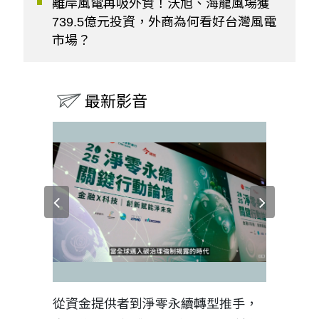
離岸風電再吸外資！沃旭、海龍風場獲
739.5億元投資，外商為何看好台灣風電
市場？
最新影音
見證醫務
從資金提供者到淨零永續轉型推手，
如何守護