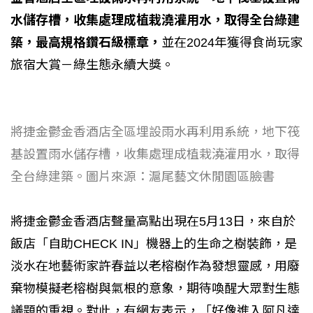
水儲存槽，收集處理成植栽澆灌用水，取得全台綠建
築，最高規格鑽石級標章，
並在2024年獲得食尚玩家
旅宿大賞－綠生態永續大獎。
將捷金鬱金香酒店全區埋設雨水再利用系統，地下筏
基設置雨水儲存槽，收集處理成植栽澆灌用水，取得
全台綠建築。圖片來源：滬尾藝文休閒園區臉書
將捷金鬱金香酒店聲量高點出現在5月13日，來自於
飯店「自助CHECK IN」機器上的生命之樹裝飾，是
淡水在地藝術家許春益以老榕樹作為發想靈感，用廢
棄物模擬老榕樹與氣根的意象，期待喚醒大眾對生態
議題的重視。對此，有網友表示，「好像進入阿凡達