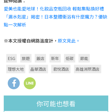
延伸閱讀：
愛美也能愛地球！化妝品空瓶回收 輕鬆集點換好禮
「漏水剋星」揭密！日本整體衛浴有什麼魔力？優缺
點一次解析
※本文授權自網路溫度計，
原文見此。
ESG
旅遊
飯店
新年
低碳
節能
理想大地
晶華酒店
君悅酒店
高雄洲際酒店
你可能也想看