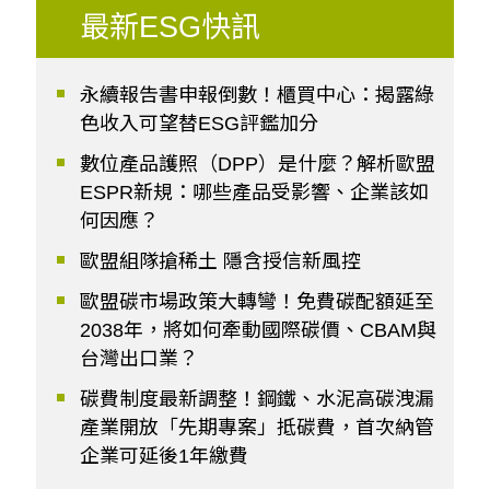
最新ESG快訊
永續報告書申報倒數！櫃買中心：揭露綠
色收入可望替ESG評鑑加分
數位產品護照（DPP）是什麼？解析歐盟
ESPR新規：哪些產品受影響、企業該如
何因應？
歐盟組隊搶稀土 隱含授信新風控
歐盟碳市場政策大轉彎！免費碳配額延至
2038年，將如何牽動國際碳價、CBAM與
台灣出口業？
碳費制度最新調整！鋼鐵、水泥高碳洩漏
產業開放「先期專案」抵碳費，首次納管
企業可延後1年繳費