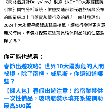
《網路溫度計DailyView》根據《KEYPO大數據關鍵
引擎》輿情分析系統，依照交通部觀光署旅宿網公布
的四星級以上且落實永續行為的飯店，統計整理出
2024十大永續星級飯店聲量榜單，讓旅行變得更有意
義又時尚。準備好探索這些兼具環保與品味的住宿選
擇了嗎？
你可能也想看：
春節出遊攻略》世界10大最瀕危的人間
祕境，除了南極、威尼斯，你還知道哪
些？
【懶人包】春假出遊注意！旅宿業禁供
一次性備品，玻璃瓶裝水填充系統補助
最高500萬​