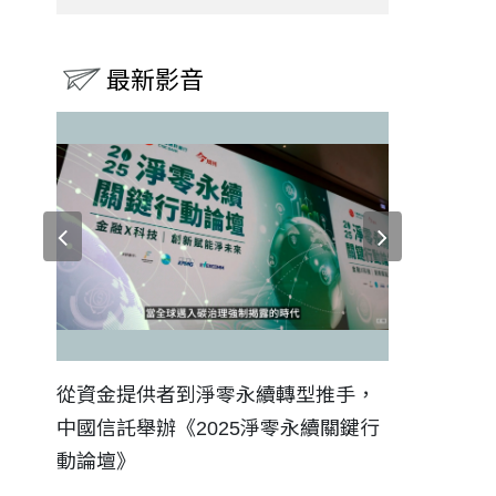
最新影音
證醫務
從資金提供者到淨零永續轉型推手，
如何守護每
中國信託舉辦《2025淨零永續關鍵行
工改變病患
動論壇》