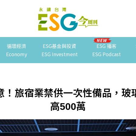
循環經濟
ESG基金與投資
ESG 播客
Economy
ESG Investment
ESG Podcast
意！旅宿業禁供一次性備品，玻
高500萬