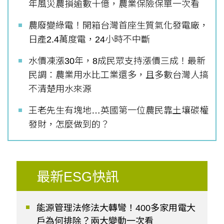
年風災農損逾數十億，農業保險保單一次看
農廢變綠電！開箱台灣首座生質氣化發電廠，
日產2.4萬度電，24小時不中斷
水價凍漲30年，8成民眾支持漲價三成！最新
民調：農業用水比工業還多，且多數台灣人搞
不清楚用水來源
王老先生有塊地…英國第一位農民靠土壤碳權
發財，怎麼做到的？
最新ESG快訊
能源管理法修法大轉彎！400多家用電大
戶為何排除？兩大變動一次看