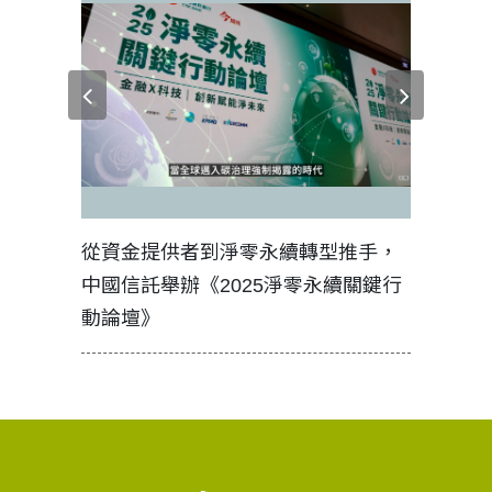
見證醫務
從資金提供者到淨零永續轉型推手，
如何守護
中國信託舉辦《2025淨零永續關鍵行
工改變病
動論壇》