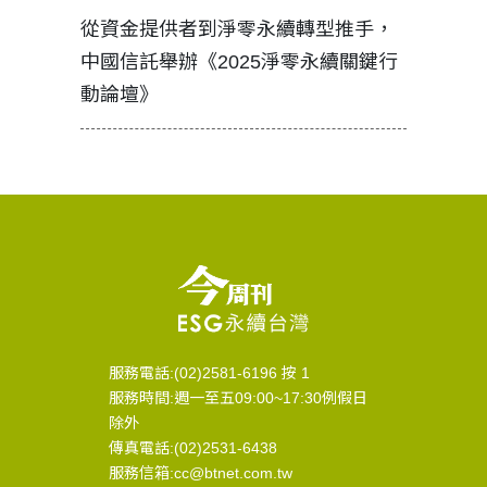
見證醫務
從資金提供者到淨零永續轉型推手，
如何守護
中國信託舉辦《2025淨零永續關鍵行
工改變病
動論壇》
服務電話:(02)2581-6196 按 1
服務時間:週一至五09:00~17:30例假日
除外
傳真電話:(02)2531-6438
服務信箱:cc@btnet.com.tw