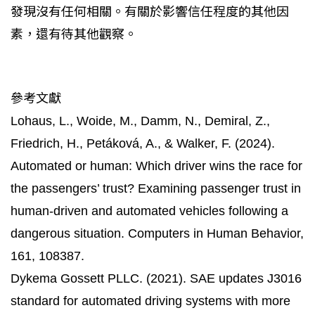
發現沒有任何相關。有關於影響信任程度的其他因
素，還有待其他觀察。
參考文獻
​Lohaus, L., Woide, M., Damm, N., Demiral, Z.,
Friedrich, H., Petáková, A., & Walker, F. (2024).
Automated or human: Which driver wins the race for
the passengers’ trust? Examining passenger trust in
human-driven and automated vehicles following a
dangerous situation. Computers in Human Behavior,
161, 108387.
Dykema Gossett PLLC. (2021). SAE updates J3016
standard for automated driving systems with more