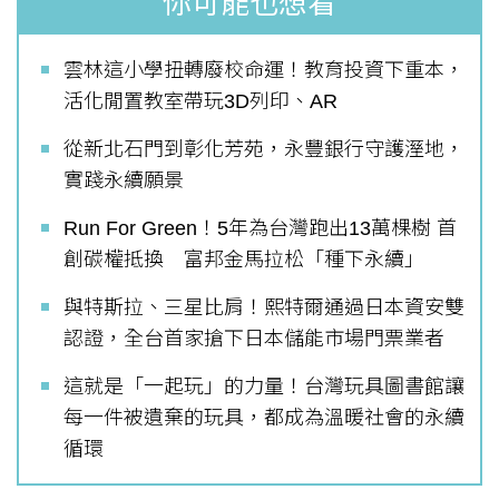
你可能也想看
雲林這小學扭轉廢校命運！教育投資下重本，
活化閒置教室帶玩3D列印、AR
從新北石門到彰化芳苑，永豐銀行守護溼地，
實踐永續願景
Run For Green！5年為台灣跑出13萬棵樹 首
創碳權抵換 富邦金馬拉松「種下永續」
與特斯拉、三星比肩！熙特爾通過日本資安雙
認證，全台首家搶下日本儲能市場門票業者
這就是「一起玩」的力量！台灣玩具圖書館讓
每一件被遺棄的玩具，都成為溫暖社會的永續
循環