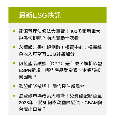
最新ESG快訊
能源管理法修法大轉彎！400多家用電大
戶為何排除？兩大變動一次看
永續報告書申報倒數！櫃買中心：揭露綠
色收入可望替ESG評鑑加分
數位產品護照（DPP）是什麼？解析歐盟
ESPR新規：哪些產品受影響、企業該如
何因應？
歐盟組隊搶稀土 隱含授信新風控
歐盟碳市場政策大轉彎！免費碳配額延至
2038年，將如何牽動國際碳價、CBAM與
台灣出口業？