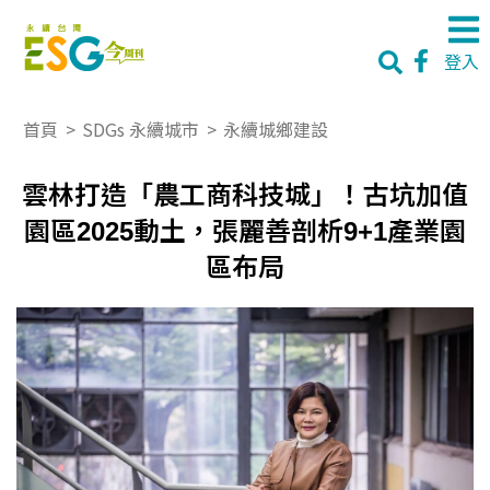
登入
首頁
>
SDGs 永續城市
>
永續城鄉建設
雲林打造「農工商科技城」！古坑加值
園區2025動土，張麗善剖析9+1產業園
區布局