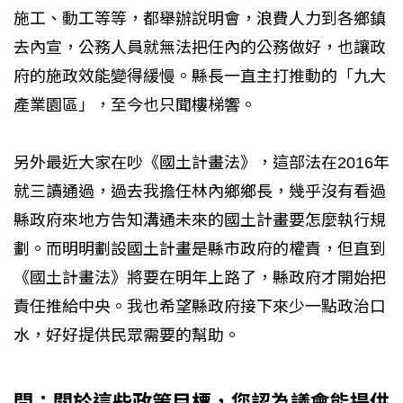
施工、動工等等，都舉辦說明會，浪費人力到各鄉鎮
去內宣，公務人員就無法把任內的公務做好，也讓政
府的施政效能變得緩慢。縣長一直主打推動的「九大
產業園區」，至今也只聞樓梯響。
另外最近大家在吵《國土計畫法》，這部法在2016年
就三讀通過，過去我擔任林內鄉鄉長，幾乎沒有看過
縣政府來地方告知溝通未來的國土計畫要怎麼執行規
劃。而明明劃設國土計畫是縣市政府的權責，但直到
《國土計畫法》將要在明年上路了，縣政府才開始把
責任推給中央。我也希望縣政府接下來少一點政治口
水，好好提供民眾需要的幫助。
問：關於這些政策目標，您認為議會能提供