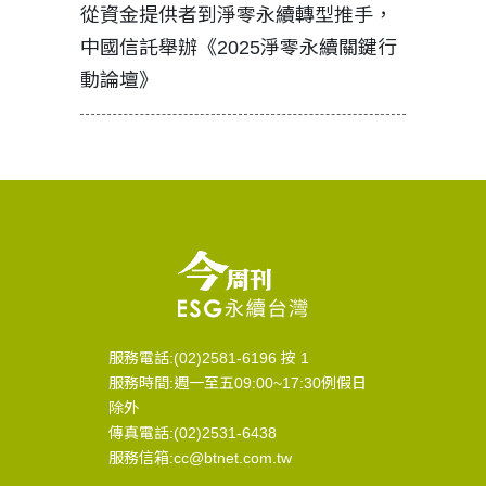
轉型推手，
如何守護每個生命的轉折點？ 醫務社
【故事
零永續關鍵行
工改變病患命運的真實故事
社工如
服務電話:(02)2581-6196 按 1
服務時間:週一至五09:00~17:30例假日
除外
傳真電話:(02)2531-6438
服務信箱:cc@btnet.com.tw