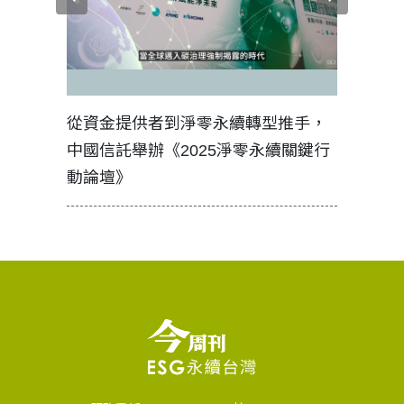
見證醫務
從資金提供者到淨零永續轉型推手，
如何守護
中國信託舉辦《2025淨零永續關鍵行
工改變病
動論壇》