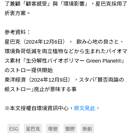
了兼顧「顧客感受」與「環境影響」，星巴克採用了
折衷方案。
參考資料：
星巴克（2024年12月6日）， 飲み心地の良さと、
環境負荷低減を両立植物などから生まれたバイオマ
ス素材「生分解性バイオポリマー Green Planet®」
のストロー提供開始
東洋經濟（2024年12月9日），スタバ｢賛否両論の
紙ストロー｣廃止が意味する事
※本文授權自環境資訊中心，
原文見此。
ESG
星巴克
吸管
塑膠
新創