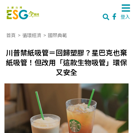
登入
首頁
>
循環經濟
>
國際典範
川普禁紙吸管＝回歸塑膠？星巴克也棄
紙吸管！但改用「這款生物吸管」環保
又安全