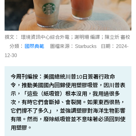
撰文：
環境資訊中心綜合外電；謝明珊 編譯；陳立炘 審校
分類：
國際典範
圖檔來源：
Starbucks
日期：
2024-
12-30
今周刊編按：美國總統川普10日簽署行政命
令，推動美國國內回歸使用塑膠吸管，因川普表
示，「這些（紙吸管）根本沒用，我用過很多
次，有時它們會斷掉、會裂開。如果東西很熱，
它們撐不了多久」，並強調塑膠對海洋生物影響
有限。然而，廢除紙吸管並不意味著必須回到使
用塑膠。