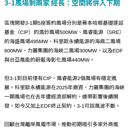
3-1風場剩兩家 經長：空間將併入下期
區塊開發3-1期5座簽約風場分別是哥本哈根基礎建設
基金（CIP）的渢妙風場500MW、風睿能源（SRE）
的海盛風場495MW、科里歐永續能源的海鼎二風場
600MW、力麗集團的海峽二風場300MW，以及EDF
與台亞風能的蔚藍海彰化風場440MW。
但3-1到目前僅有CIP、風睿能源2個風場有穩定進
展。科里歐永續能源在2025年撤資、力麗集團的海峽
一期風場也在去年遭經濟部解約，連帶影響後續開
發。如今又加上EDF終止契約，3-1可說風波不斷。
回顧台灣離岸風電市場，推動初期吸引多家外商進