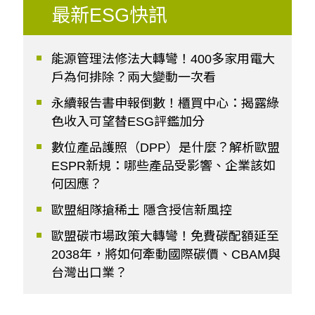
最新ESG快訊
能源管理法修法大轉彎！400多家用電大
戶為何排除？兩大變動一次看
永續報告書申報倒數！櫃買中心：揭露綠
色收入可望替ESG評鑑加分
數位產品護照（DPP）是什麼？解析歐盟
ESPR新規：哪些產品受影響、企業該如
何因應？
歐盟組隊搶稀土 隱含授信新風控
歐盟碳市場政策大轉彎！免費碳配額延至
2038年，將如何牽動國際碳價、CBAM與
台灣出口業？