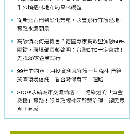
千公頃造林地布局森林碳匯
從新北石門到彰化芳苑，永豐銀行守護溼地，
實踐永續願景
高碳價為何是機會？德國專家揭歐盟減碳50%
關鍵，環境部長彭啓明：台灣ETS一定會做！
先找30家企業試行
99年的約定！用投資利息守護一片森林 借鏡
斐濟環境信託 看台灣保育下一哩路
SDGs永續城市交流論壇／一路綠燈的「黃金
救援」實踐！張善政揭桃園智慧治理：讓民眾
真正有感