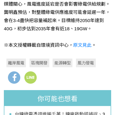
媒體關心，風電進度延宕是否會影響綠電供給規劃。
龔明鑫預估，對整體綠電供應進度可能會延遲一年，
會在3-4盡快把容量補起來。目標維持2050年達到
40G，初步估到2035年會有近18、19GW。
※本文授權轉載自環境資訊中心，
原文見此
。
離岸風電
區塊開發
能源轉型
風力發電
你可能也想看
台糖綠電憑證進帳千萬！糖廠啟動碳捕捉、3