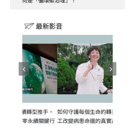
何是「循環碳治理」？
最新影音
型推手，
如何守護每個生命的轉折點？ 醫務社
【故事
永續關鍵行
工改變病患命運的真實故事
社工如