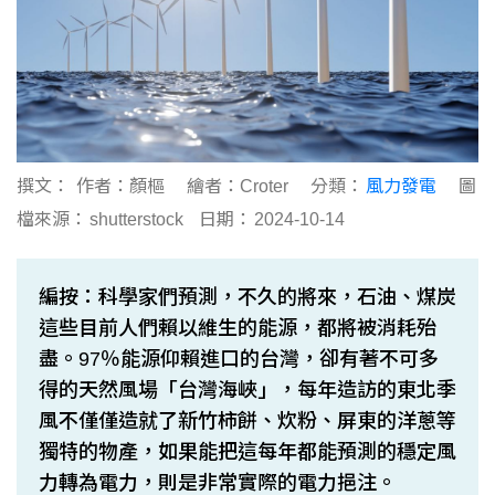
撰文：
作者：顏樞 繪者：Croter
分類：
風力發電
圖
檔來源：
shutterstock
日期：
2024-10-14
編按：科學家們預測，不久的將來，石油、煤炭
這些目前人們賴以維生的能源，都將被消耗殆
盡。97％能源仰賴進口的台灣，卻有著不可多
得的天然風場「台灣海峽」，每年造訪的東北季
風不僅僅造就了新竹柿餅、炊粉、屏東的洋蔥等
獨特的物產，如果能把這每年都能預測的穩定風
力轉為電力，則是非常實際的電力挹注。