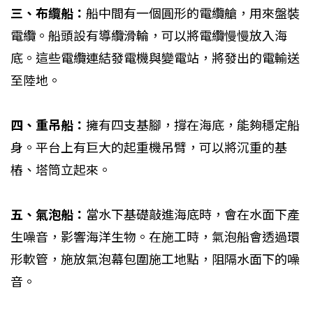
三、布纜船：
船中間有一個圓形的電纜艙，用來盤裝
電纜。船頭設有導纜滑輪，可以將電纜慢慢放入海
底。這些電纜連結發電機與變電站，將發出的電輸送
至陸地。
四、重吊船：
擁有四支基腳，撐在海底，能夠穩定船
身。平台上有巨大的起重機吊臂，可以將沉重的基
樁、塔筒立起來。
五、氣泡船：
當水下基礎敲進海底時，會在水面下產
生噪音，影響海洋生物。在施工時，氣泡船會透過環
形軟管，施放氣泡幕包圍施工地點，阻隔水面下的噪
音。