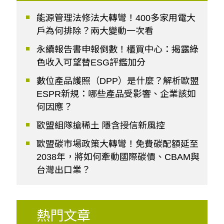
能源管理法修法大轉彎！400多家用電大
戶為何排除？兩大變動一次看
永續報告書申報倒數！櫃買中心：揭露綠
色收入可望替ESG評鑑加分
數位產品護照（DPP）是什麼？解析歐盟
ESPR新規：哪些產品受影響、企業該如
何因應？
歐盟組隊搶稀土 隱含授信新風控
歐盟碳市場政策大轉彎！免費碳配額延至
2038年，將如何牽動國際碳價、CBAM與
台灣出口業？
熱門文章