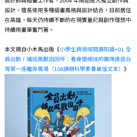
設計師與插畫工作者，2004 年開始投入獨立創作與
設計，擅長使用多種插畫風格與設計結合，目前居住
在高雄，每天仍持續不斷的在現實量尺與創作理想中
持續用畫筆奮鬥著。
本文摘自小木馬出版《
小學生跨領域閱讀知識+01 全
員出動！捕捉風獸因因呼：看身懷絕技的團隊建造台
灣第一座離岸風場（108課綱科學素養最佳文本）
》