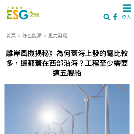
登入
首頁
>
綠色能源
>
風力發電
離岸風機揭秘》為何蓋海上發的電比較
多，還都蓋在西部沿海？工程至少需要
這五艘船