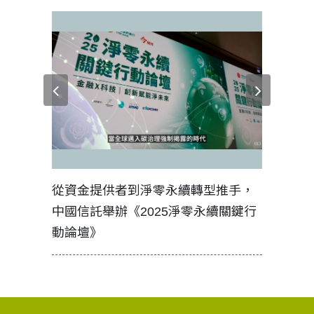
見證醫務
從資金提供者到淨零永續轉型推手，
如何守護
中國信託舉辦《2025淨零永續關鍵行
工改變病
動論壇》