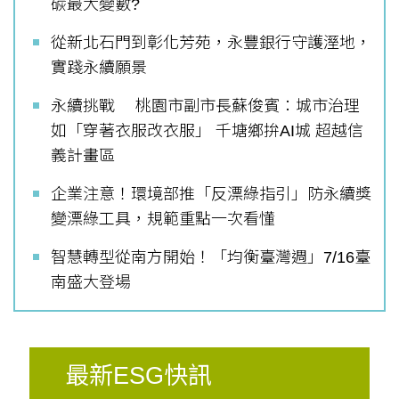
碳最大變數?
從新北石門到彰化芳苑，永豐銀行守護溼地，
實踐永續願景
永續挑戰 桃園市副市長蘇俊賓：城市治理
如「穿著衣服改衣服」 千塘鄉拚AI城 超越信
義計畫區
企業注意！環境部推「反漂綠指引」防永續獎
變漂綠工具，規範重點一次看懂
智慧轉型從南方開始！「均衡臺灣週」7/16臺
南盛大登場
最新ESG快訊