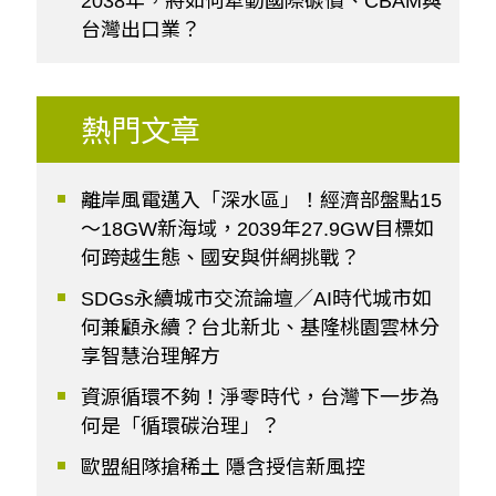
2038年，將如何牽動國際碳價、CBAM與
台灣出口業？
熱門文章
離岸風電邁入「深水區」！經濟部盤點15
～18GW新海域，2039年27.9GW目標如
何跨越生態、國安與併網挑戰？
SDGs永續城市交流論壇／AI時代城市如
何兼顧永續？台北新北、基隆桃園雲林分
享智慧治理解方
資源循環不夠！淨零時代，台灣下一步為
何是「循環碳治理」？
歐盟組隊搶稀土 隱含授信新風控