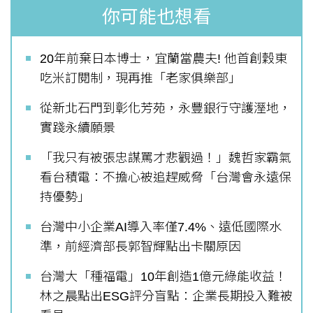
你可能也想看
20年前棄日本博士，宜蘭當農夫! 他首創穀東
吃米訂閱制，現再推「老家俱樂部」
從新北石門到彰化芳苑，永豐銀行守護溼地，
實踐永續願景
「我只有被張忠謀罵才悲觀過！」魏哲家霸氣
看台積電：不擔心被追趕威脅「台灣會永遠保
持優勢」
台灣中小企業AI導入率僅7.4%、遠低國際水
準，前經濟部長郭智輝點出卡關原因
台灣大「種福電」10年創造1億元綠能收益！
林之晨點出ESG評分盲點：企業長期投入難被