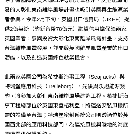
除了有國際投資大咖CDPQ加入陣容外，沃旭能源開
發的大彰化東南離岸風場計畫也吸引英國再生能源業
者參與。今年2月下旬，英國出口信貸局（UKEF）提
供2億英鎊（約新台幣78億元）融資信用擔保給兩家
英國業者，參與投資大彰化東南離岸風電計畫，支持
台灣離岸風電發展，並開啟英國離岸風電產業的出口
潛能，以及創造英國綠色就業機會。
此兩家英國公司為希捷斯海事工程（Seaj acks）與
特瑞堡應用科技（Trelleborg），先後與沃旭能源簽
約，將參加大彰化東南離岸風場建造工程。希捷斯海
事工程總部位於英國東盎格利亞，將運送安裝風機所
需的設備至台灣；特瑞堡密封系統公司則透過位於英
國西北部的應用科技部門，為連接風機與陸地的海底