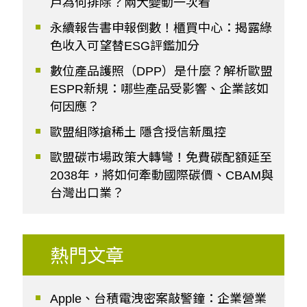
戶為何排除？兩大變動一次看
永續報告書申報倒數！櫃買中心：揭露綠
色收入可望替ESG評鑑加分
數位產品護照（DPP）是什麼？解析歐盟
ESPR新規：哪些產品受影響、企業該如
何因應？
歐盟組隊搶稀土 隱含授信新風控
歐盟碳市場政策大轉彎！免費碳配額延至
2038年，將如何牽動國際碳價、CBAM與
台灣出口業？
熱門文章
Apple、台積電洩密案敲警鐘：企業營業