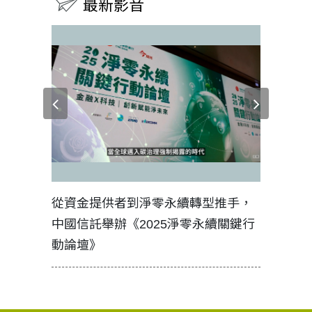
最新影音
見證醫務
從資金提供者到淨零永續轉型推手，
如何守護
中國信託舉辦《2025淨零永續關鍵行
工改變病
動論壇》