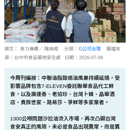
撰文：
食力專欄／ 陳煥橙
分類：
G公司治理
圖檔來
源：
台中市食品藥物安全處
日期：
2026-07-09
今周刊編按：中聯油脂致癌油風暴持續延燒，受
影響品牌包含7-ELEVEN委託聯華食品代工鮮
食，以及廣達香、老協珍、台灣卜蜂、晶華酒
店、貴族世家、路易莎、爭鮮等多家業者。
1300公噸問題沙拉油流入市場，再次凸顯台灣
食安真正的風險，未必是食品出現異常，而是異