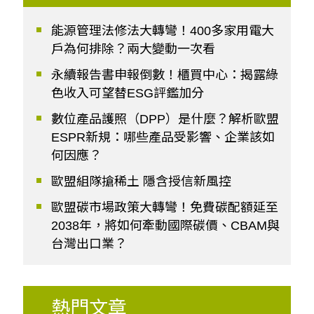
能源管理法修法大轉彎！400多家用電大
戶為何排除？兩大變動一次看
永續報告書申報倒數！櫃買中心：揭露綠
色收入可望替ESG評鑑加分
數位產品護照（DPP）是什麼？解析歐盟
ESPR新規：哪些產品受影響、企業該如
何因應？
歐盟組隊搶稀土 隱含授信新風控
歐盟碳市場政策大轉彎！免費碳配額延至
2038年，將如何牽動國際碳價、CBAM與
台灣出口業？
熱門文章