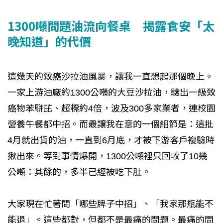
1300噸問題油流向餐桌 揭露食安「太
晚知道」的代價
這幾天的致癌沙拉油風暴，讓我一直想起那個晚上。
一家上游油廠約1300公噸的大豆沙拉油，驗出一級致
癌物苯駢芘、超標約4倍，波及300多家業者，連校園
營養午餐都中招。而最讓我在意的一個細節是：這批
4月就出貨的油，一直到6月底，才被下游客戶複驗時
揪出來。等到事情爆開，1300公噸裡只回收了10幾
公噸：其餘的，多半已經被吃下肚。
大家現在忙著問「哪些牌子中招」、「我家那瓶能不
能退」。這些都對，但都不是最痛的問題。最痛的問