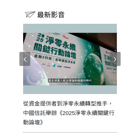
最新影音
見證醫務
從資金提供者到淨零永續轉型推手，
如何守護
中國信託舉辦《2025淨零永續關鍵行
工改變病
動論壇》