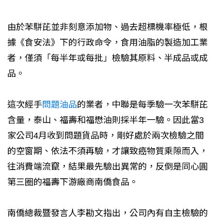
由於苯駢芘並非刻意添加物、過去超標機率極低，根
據《食安法》下的行政命令，食用油脂的製造加工業
者，僅須「每半年或每批」檢驗其原料、半成品或成
品。
這次經手
問題油品
的業者，中聯是每季驗一次苯駢芘
含量，泰山、福壽和福懋油則採半年一驗。因此當3
家公司4月收到問題貨品時，剛好處於兩次檢驗之間
的空窗期、依法不須再驗，才讓致癌物質乘隙而入，
往消費端流竄，結果最先驗出異常的，反倒是同心圓
第三圈的福壽下游廠商南僑食品。
南僑總裁暨發言人李勘文指出，公司內有自主檢驗的