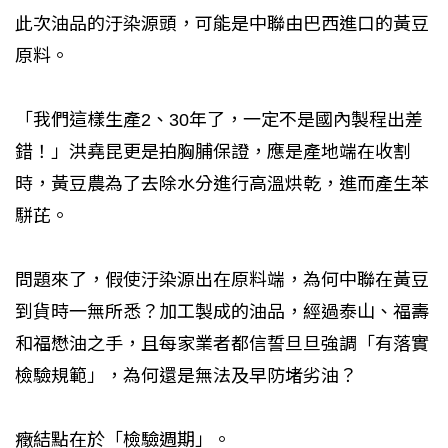
此次油品的汙染源頭，可能是中聯由巴西進口的黃豆
原料。
「我們這樣生產2、30年了，一定不是國內製程出差
錯！」洪堯昆更是拍胸脯保證，應是產地端在收割
時，黃豆農為了去除水分進行高溫烘乾，進而產生苯
駢芘。
問題來了，假使汙染源出在原料端，為何中聯在黃豆
到貨時一無所悉？加工製成的油品，經過泰山、福壽
和福懋油之手，且每家業者都信誓旦旦強調「有落實
檢驗規範」，為何還是無法及早防堵劣油？
癥結點在於「檢驗週期」。