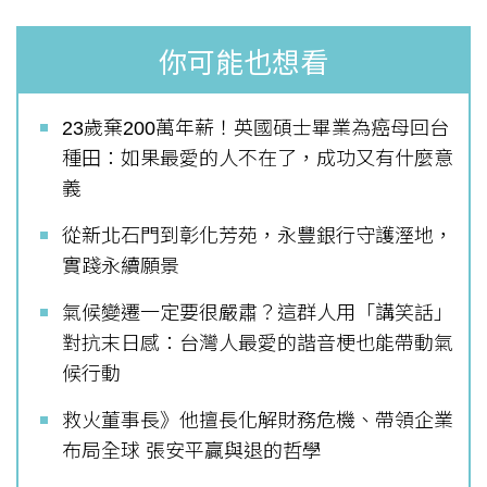
你可能也想看
23歲棄200萬年薪！英國碩士畢業為癌母回台
種田：如果最愛的人不在了，成功又有什麼意
義
從新北石門到彰化芳苑，永豐銀行守護溼地，
實踐永續願景
氣候變遷一定要很嚴肅？這群人用「講笑話」
對抗末日感：台灣人最愛的諧音梗也能帶動氣
候行動
救火董事長》他擅長化解財務危機、帶領企業
布局全球 張安平贏與退的哲學