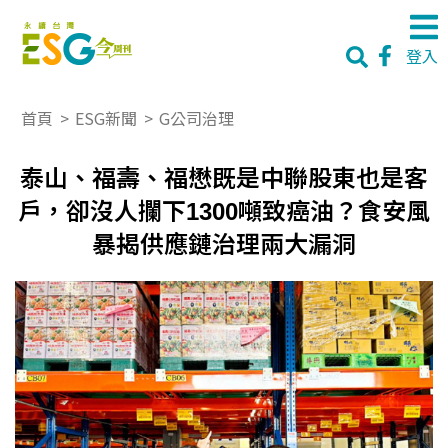
登入
首頁
>
ESG新聞
>
G公司治理
泰山、福壽、福懋既是中聯股東也是客
戶，卻沒人攔下1300噸致癌油？食安風
暴揭供應鏈治理兩大漏洞