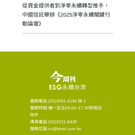
見證醫務
從資金提供者到淨零永續轉型推手，
如何守護
中國信託舉辦《2025淨零永續關鍵行
工改變病
動論壇》
服務電話:(02)2581-6196 按 1
服務時間:週一至五09:00~17:30例假日
除外
傳真電話:(02)2531-6438
服務信箱:cc@btnet.com.tw