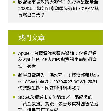
歐盟碳市場政策大轉彎！免費碳配額延至
2038年，將如何牽動國際碳價、CBAM與
台灣出口業？
熱門文章
Apple、台積電洩密案敲警鐘：企業營業
秘密如何防？5大風險與資訊生命週期管
理一次看
離岸風電邁入「深水區」！經濟部盤點15
～18GW新海域，2039年27.9GW目標如
何跨越生態、國安與併網挑戰？
SDGs永續城市交流論壇／一路綠燈的
「黃金救援」實踐！張善政揭桃園智慧治
理：讓民眾真正有感