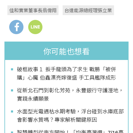
佳和實業董事長翁偉翔
台達能源總經理張立業
你可能也想看
破框故事１ 扳手龍頭為了求生 戰勝「被併
購」心魔 伯鑫漂亮嫁復盛 手工具艦隊成形
從新北石門到彰化芳苑，永豐銀行守護溼地，
實踐永續願景
水面型光電遇枯水期考驗，浮台碰到水庫底部
會影響水質嗎？專家解析關鍵原因
智慧轉型從南方開始！「均衡臺灣週」7/16臺