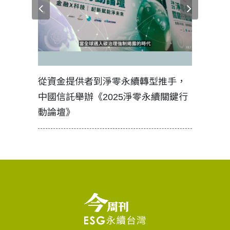
見證醫務
從資金提供者到淨零永續轉型推手，
如何守護
中國信託舉辦《2025淨零永續關鍵行
工改變病
動論壇》