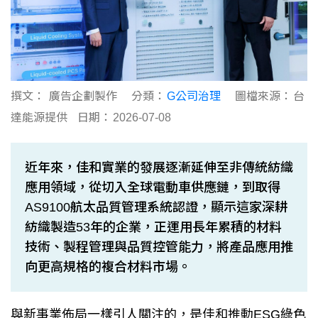
撰文：
廣告企劃製作
分類：
G公司治理
圖檔來源：
台
達能源提供
日期：
2026-07-08
近年來，佳和實業的發展逐漸延伸至非傳統紡織
應用領域，從切入全球電動車供應鏈，到取得
AS9100航太品質管理系統認證，顯示這家深耕
紡織製造53年的企業，正運用長年累積的材料
技術、製程管理與品質控管能力，將產品應用推
向更高規格的複合材料市場。
與新事業佈局一樣引人關注的，是佳和推動ESG綠色