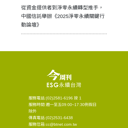
見證醫務
從資金提供者到淨零永續轉型推手，
如何守護
中國信託舉辦《2025淨零永續關鍵行
工改變病
動論壇》
服務電話:(02)2581-6196 按 1
服務時間:週一至五09:00~17:30例假日
除外
傳真電話:(02)2531-6438
服務信箱:cc@btnet.com.tw