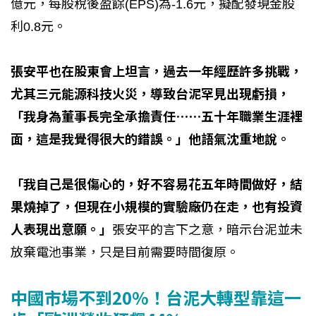
億元，每股稅後盈餘(EPS)為-1.6元，擬配發現金股
利0.8元。
張安平也在股東會上坦言，過去一年經歷許多挑戰，
尤其三元能源科技火災，導致台泥罕見出現虧損，
「我身為董事長完全承擔責任⋯⋯五十年職業生涯裡
面，這是我覺得很大的錯誤。」他語氣沈重地說。
「我自己是很傷心的，好不容易花五年時間做好，結
果燒掉了，但現在小規模的實驗廠仍在走，也有投資
人表現出意願。」
張安平的言下之意，暗示台泥並未
放棄電池事業，只是目前需要時間復原。
中國市場不到20%！台泥大轉型靠這一