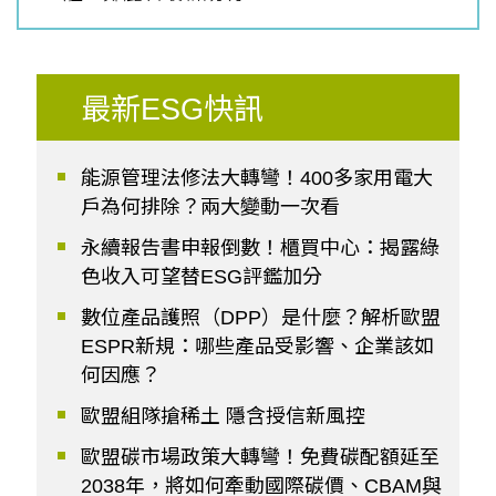
最新ESG快訊
能源管理法修法大轉彎！400多家用電大
戶為何排除？兩大變動一次看
永續報告書申報倒數！櫃買中心：揭露綠
色收入可望替ESG評鑑加分
數位產品護照（DPP）是什麼？解析歐盟
ESPR新規：哪些產品受影響、企業該如
何因應？
歐盟組隊搶稀土 隱含授信新風控
歐盟碳市場政策大轉彎！免費碳配額延至
2038年，將如何牽動國際碳價、CBAM與