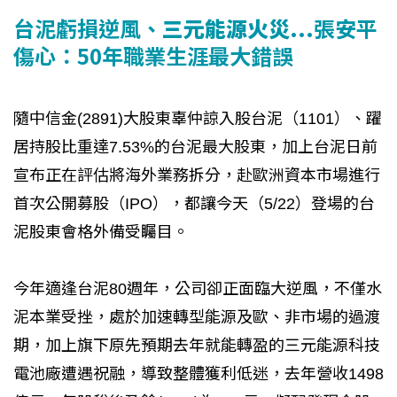
台泥虧損逆風、
三元能源火災...
張安平
傷心：50年職業生涯最大錯誤
隨中信金(2891)大股東辜仲諒入股台泥（1101）、躍
居持股比重達7.53%的台泥最大股東，加上台泥日前
宣布正在評估將海外業務拆分，赴歐洲資本市場進行
首次公開募股（IPO），都讓今天（5/22）登場的台
泥股東會格外備受矚目。
今年適逢台泥80週年，公司卻正面臨大逆風，不僅水
泥本業受挫，處於加速轉型能源及歐、非市場的過渡
期，加上旗下原先預期去年就能轉盈的三元能源科技
電池廠遭遇祝融，導致整體獲利低迷，去年營收1498