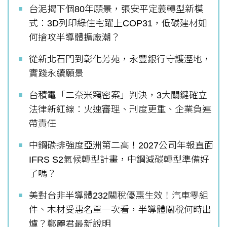
台泥揭下個80年願景，張安平定義轉型新模
式：3D列印綠住宅躍上COP31，低碳建材如
何搶攻半導體擴廠潮？
從新北石門到彰化芳苑，永豐銀行守護溼地，
實踐永續願景
台積電「二奈米竊密案」判決，3大關鍵確立
法律新紅線：火速審理、刑度更重、企業負連
帶責任
中鋼碳排強度亞洲第二高！2027公司年報直面
IFRS S2氣候轉型計畫，中鋼減碳轉型準備好
了嗎？
美對台非半導體232關稅優惠生效！汽車零組
件、木材受惠名單一次看，半導體關稅何時出
爐？鄭麗君最新說明