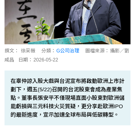
撰文：
徐采薇
分類：
G公司治理
圖檔來源：
攝影／劉
咸昌
日期：
2026-05-22
在辜仲諒入股大戲與台泥宣布將啟動歐洲上市計
劃下，週五(5/22)召開的台泥股東會成為產業焦
點。董事長張安平不僅現場直面小股東對歐洲儲
能虧損與三元科技火災質疑，更分享赴歐洲IPO
的最新進度，宣示加速全球布局與低碳轉型。