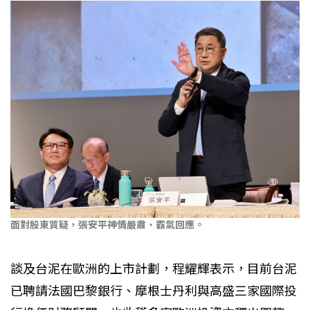
面對股東質疑，張安平神情嚴肅、霸氣回應。
談及台泥在歐洲的上市計劃，程耀輝表示，目前台泥
已聘請法國巴黎銀行、摩根士丹利與高盛三家國際投