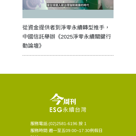
見證醫務
從資金提供者到淨零永續轉型推手，
如何守護
中國信託舉辦《2025淨零永續關鍵行
工改變病
動論壇》
服務電話:(02)2581-6196 按 1
服務時間:週一至五09:00~17:30例假日