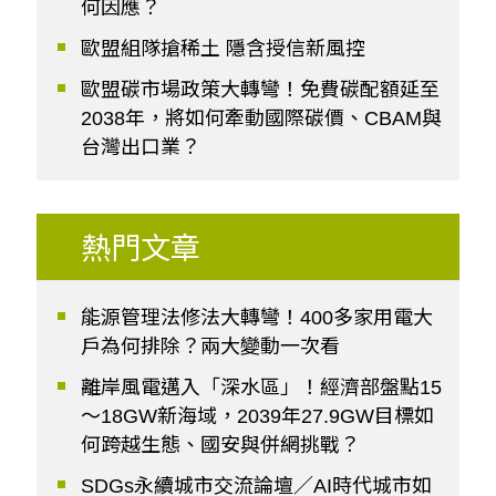
何因應？
歐盟組隊搶稀土 隱含授信新風控
歐盟碳市場政策大轉彎！免費碳配額延至
2038年，將如何牽動國際碳價、CBAM與
台灣出口業？
熱門文章
能源管理法修法大轉彎！400多家用電大
戶為何排除？兩大變動一次看
離岸風電邁入「深水區」！經濟部盤點15
～18GW新海域，2039年27.9GW目標如
何跨越生態、國安與併網挑戰？
SDGs永續城市交流論壇／AI時代城市如