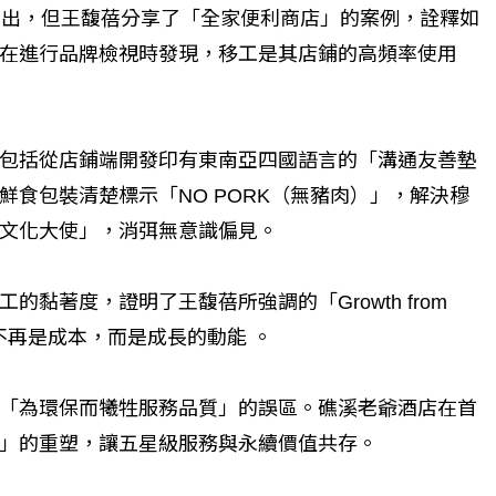
支出，但王馥蓓分享了「全家便利商店」的案例，詮釋如
在進行品牌檢視時發現，移工是其店鋪的高頻率使用
折點？ 醫務社
【故事精華】從黑暗到光明 見證醫務
從資
故事
社工如何改變生命的故事
中國
包括從店鋪端開發印有東南亞四國語言的「溝通友善墊
動論
食包裝清楚標示「NO PORK（無豬肉）」，解決穆
文化大使」，消弭無意識偏見。
黏著度，證明了王馥蓓所強調的「Growth from
不再是成本，而是成長的動能 。
「為環保而犧牲服務品質」的誤區。礁溪老爺酒店在首
」的重塑，讓五星級服務與永續價值共存。