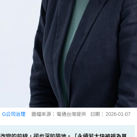
：
G公司治理
圖檔來源：
電通台灣提供
日期：
2026-01-07
動改變的前線，卻也深陷險地。「永續若太快被視為單