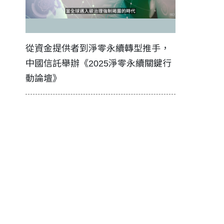
金提供者到淨零永續轉型推手，
如何守護每個生命的轉
信託舉辦《2025淨零永續關鍵行
工改變病患命運的真實
壇》