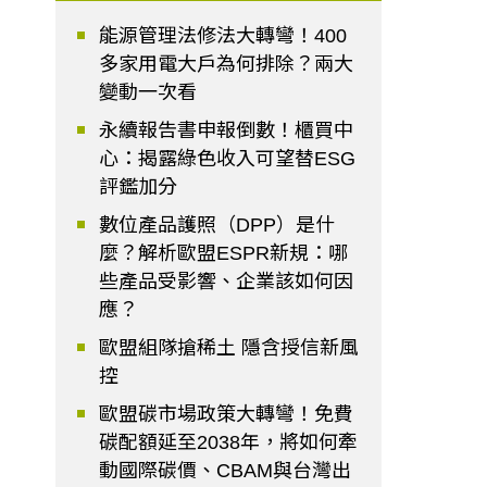
能源管理法修法大轉彎！400
多家用電大戶為何排除？兩大
變動一次看
永續報告書申報倒數！櫃買中
心：揭露綠色收入可望替ESG
評鑑加分
數位產品護照（DPP）是什
麼？解析歐盟ESPR新規：哪
些產品受影響、企業該如何因
應？
歐盟組隊搶稀土 隱含授信新風
控
歐盟碳市場政策大轉彎！免費
碳配額延至2038年，將如何牽
動國際碳價、CBAM與台灣出