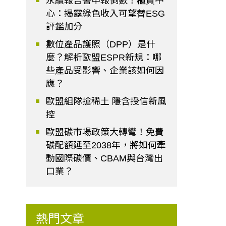
永續報告書申報倒數！櫃買中
心：揭露綠色收入可望替ESG
評鑑加分
數位產品護照（DPP）是什
麼？解析歐盟ESPR新規：哪
些產品受影響、企業該如何因
應？
歐盟組隊搶稀土 隱含授信新風
控
歐盟碳市場政策大轉彎！免費
碳配額延至2038年，將如何牽
動國際碳價、CBAM與台灣出
口業？
熱門文章