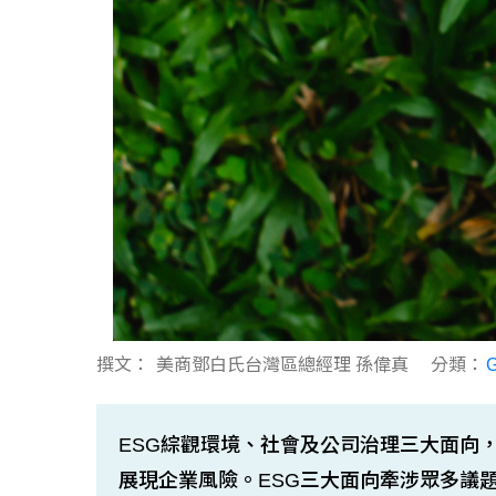
撰文：
美商鄧白氏台灣區總經理 孫偉真
分類：
ESG綜觀環境、社會及公司治理三大面向
展現企業風險。ESG三大面向牽涉眾多議題