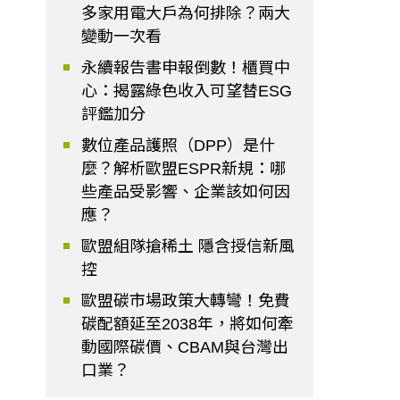
多家用電大戶為何排除？兩大
變動一次看
永續報告書申報倒數！櫃買中
心：揭露綠色收入可望替ESG
評鑑加分
數位產品護照（DPP）是什
麼？解析歐盟ESPR新規：哪
些產品受影響、企業該如何因
應？
歐盟組隊搶稀土 隱含授信新風
控
歐盟碳市場政策大轉彎！免費
碳配額延至2038年，將如何牽
動國際碳價、CBAM與台灣出
口業？