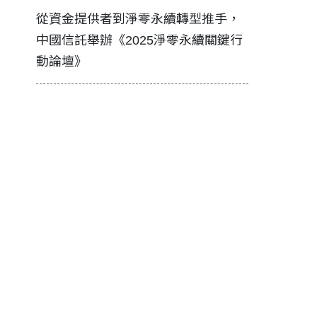
證醫務
從資金提供者到淨零永續轉型推手，
如何守護每
中國信託舉辦《2025淨零永續關鍵行
工改變病患
動論壇》