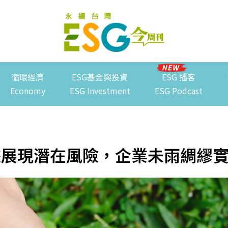
循環經濟
ESG基金與投資
ESG 播客
Economy
ESG Investment
ESG Podcast
據展現潛在風險，企業未雨綢繆