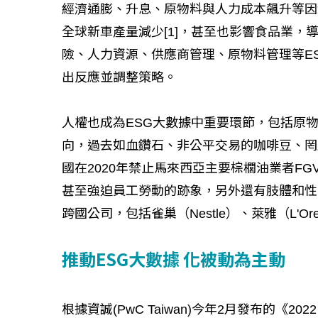
經濟通膨、升息、原物料與人力成本飆升等因
如何守護每
全球新車產量減少[1]，甚至也影響食品業，
工改變病患
險、人力資源、供應商管理、原物料管理等E
出反應並調整策略。
人權也成為ESG大數據中重要環節，包括原
向，過去如血鑽石、非公平交易的咖啡豆、罔
國在2020年禁止馬來西亞主要棕櫚油業者FG
甚至強迫員工勞動的跡象，另外還有肢體和性
跨國公司，包括雀巢（Nestle）、萊雅（L'Ore
推動ESG大數據 化被動為主動
根據資誠(PwC Taiwan)今年2月發布的《