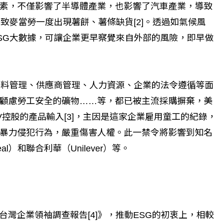
素，不僅影響了半導體產業，也影響了汽車產業，導致
個生命的轉折點？ 醫務社
【故事精華】從黑暗到光明 見
導致麥當勞一度出現薯餅、薯條缺貨[2]。透過如氣候風
命運的真實故事
社工如何改變生命的故事
SG大數據，可讓企業更早察覺來自外部的風險，即早做
物料管理、供應商管理、人力資源、企業的法令遵循等面
顧慮勞工安全的礦物……等，都已被主流採購摒棄，美
V控股的產品輸入[3]，主因是這家企業雇用童工的紀錄，
暴力侵犯行為，嚴重傷害人權。此一禁令將影響到知名
al）和聯合利華（Unilever）等。
2022台灣企業領袖調查報告[4]》，推動ESG的初衷上，相較