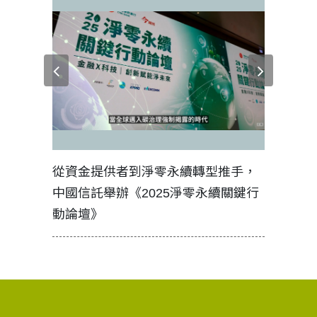
見證醫務
從資金提供者到淨零永續轉型推手，
如何守護
中國信託舉辦《2025淨零永續關鍵行
工改變病
動論壇》