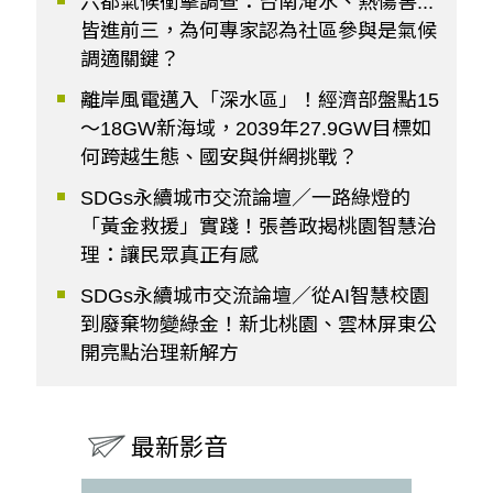
六都氣候衝擊調查：台南淹水、熱傷害...
皆進前三，為何專家認為社區參與是氣候
調適關鍵？
離岸風電邁入「深水區」！經濟部盤點15
～18GW新海域，2039年27.9GW目標如
何跨越生態、國安與併網挑戰？
SDGs永續城市交流論壇／一路綠燈的
「黃金救援」實踐！張善政揭桃園智慧治
理：讓民眾真正有感
SDGs永續城市交流論壇／從AI智慧校園
到廢棄物變綠金！新北桃園、雲林屏東公
開亮點治理新解方
最新影音