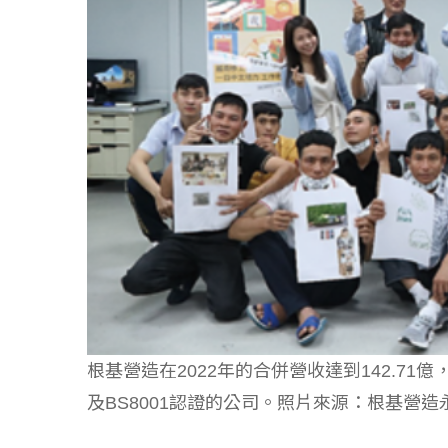
如何守護每
工改變病患
根基營造在2022年的合併營收達到142.71億，
及BS8001認證的公司。照片來源：根基營造