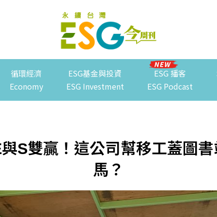
循環經濟
ESG基金與投資
ESG 播客
Economy
ESG Investment
ESG Podcast
》E與S雙贏！這公司幫移工蓋圖
馬？