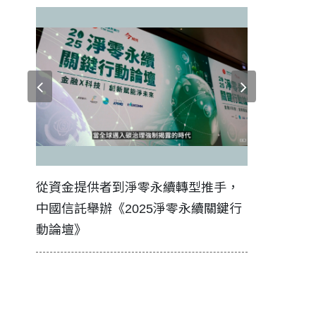
證醫務
從資金提供者到淨零永續轉型推手，
如何守護每
中國信託舉辦《2025淨零永續關鍵行
工改變病患
動論壇》