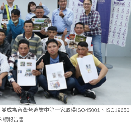
個生命的轉折點？ 醫務社
【故事精華】從黑暗到光明 見
命運的真實故事
社工如何改變生命的故事
並成為台灣營造業中第一家取得ISO45001、ISO19650
永續報告書