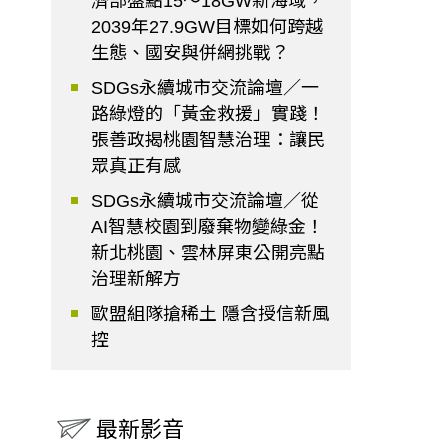
濟部盤點15～18GW新海域，
2039年27.9GW目標如何跨越
生態、國安與併網挑戰？
SDGs永續城市交流論壇／一
路綠燈的「黃金救援」實踐！
張善政揭桃園智慧治理：讓民
眾真正有感
SDGs永續城市交流論壇／從
AI智慧校園到廢棄物變綠金！
新北桃園、雲林屏東公開亮點
治理新解方
歐盟組隊搶稀土 隱含授信新風
控
最新影音