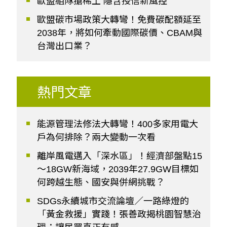
歐盟組隊搶稀土 隱含授信新風控
歐盟碳市場政策大轉彎！免費碳配額延至
2038年，將如何牽動國際碳價、CBAM與
台灣出口業？
熱門文章
能源管理法修法大轉彎！400多家用電大
戶為何排除？兩大變動一次看
離岸風電邁入「深水區」！經濟部盤點15
～18GW新海域，2039年27.9GW目標如
何跨越生態、國安與併網挑戰？
SDGs永續城市交流論壇／一路綠燈的
「黃金救援」實踐！張善政揭桃園智慧治