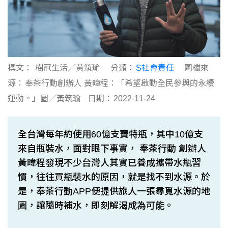
撰文：
樹冠生活／黃筑瑜
分類：
S社會責任
圖檔來
源：
奉茶行動創辦人 黃暐程：「希望啟動全民參與的永續
運動。」圖／黃筑瑜
日期：
2022-11-24
全台灣每年約使用60億支寶特瓶，其中10億支
來自瓶裝水，面對眼下事實， 奉茶行動 創辦人
黃暐程發現不少台灣人其實已養成攜帶水瓶習
慣，往往買瓶裝水的原因，就是找不到水源。於
是，奉茶行動APP便提供旅人一張尋覓水源的地
圖，讓隨時補水，即刻解渴成為可能。