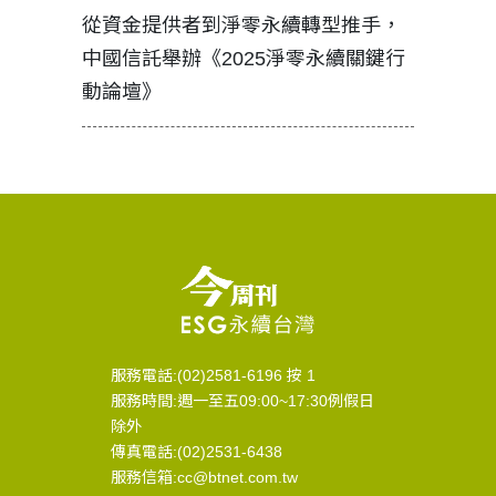
見證醫務
從資金提供者到淨零永續轉型推手，
如何守護
中國信託舉辦《2025淨零永續關鍵行
工改變病
動論壇》
服務電話:(02)2581-6196 按 1
服務時間:週一至五09:00~17:30例假日
除外
傳真電話:(02)2531-6438
服務信箱:cc@btnet.com.tw