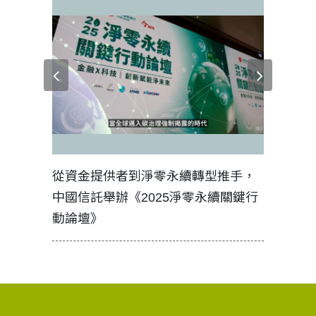
見證醫務
從資金提供者到淨零永續轉型推手，
如何守護
中國信託舉辦《2025淨零永續關鍵行
工改變病
動論壇》