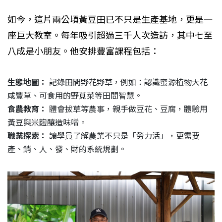
如今，這片兩公頃黃豆田已不只是生產基地，更是一
座巨大教室。每年吸引超過三千人次造訪，其中七至
八成是小朋友。他安排豐富課程包括：
生態地圖：
記錄田間野花野草，例如：認識蜜源植物大花
咸豐草、可食用的野莧菜等田間智慧。
食農教育：
體會拔草等農事，親手做豆花、豆腐，體驗用
黃豆與米麴釀造味噌。
職業探索：
讓學員了解農業不只是「勞力活」，更需要
產、銷、人、發、財的系統規劃。