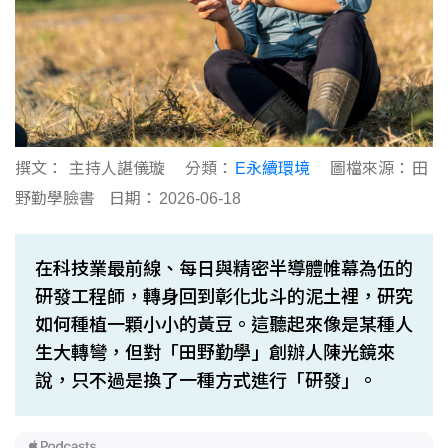
撰文：
主持人諶儀璇
分類：
E永續環境
圖檔來源：
田
野勤學臉書
日期：
2026-06-18
在科技業最前線、每日與精密半導體帷幕為伍的
研發工程師，轉身回到彰化北斗的泥土裡，研究
如何種植一顆小小的黃豆。這聽起來像是某種人
生大轉彎，但對「田野勤學」創辦人陳光鏡來
說，只不過是換了一種方式進行「研發」。