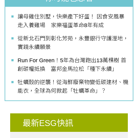
讓母雞住別墅，快樂產下好蛋！ 因食安風暴
走入養雞場 家樂福蛋革命8年有成
從新北石門到彰化芳苑，永豐銀行守護溼地，
實踐永續願景
Run For Green！5年為台灣跑出13萬棵樹 首
創碳權抵換 富邦金馬拉松「種下永續」
牡蠣殼的逆襲！從海鮮廢棄物變低碳建材、機
能衣，全球為何掀起「牡蠣革命」？
最新ESG快訊