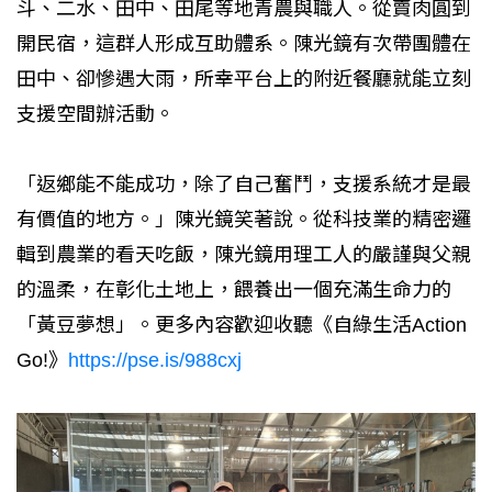
斗、二水、田中、田尾等地青農與職人。從賣肉圓到
開民宿，這群人形成互助體系。陳光鏡有次帶團體在
田中、卻慘遇大雨，所幸平台上的附近餐廳就能立刻
支援空間辦活動。
「返鄉能不能成功，除了自己奮鬥，支援系統才是最
有價值的地方。」陳光鏡笑著說。從科技業的精密邏
輯到農業的看天吃飯，陳光鏡用理工人的嚴謹與父親
的溫柔，在彰化土地上，餵養出一個充滿生命力的
「黃豆夢想」。更多內容歡迎收聽《自綠生活Action
Go!》
https://pse.is/988cxj