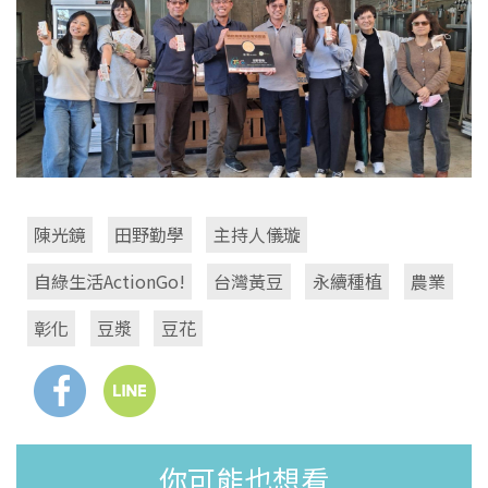
陳光鏡
田野勤學
主持人儀璇
自綠生活ActionGo!
台灣黃豆
永續種植
農業
彰化
豆漿
豆花
你可能也想看