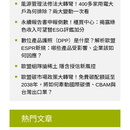
能源管理法修法大轉彎！400多家用電大
戶為何排除？兩大變動一次看
永續報告書申報倒數！櫃買中心：揭露綠
色收入可望替ESG評鑑加分
數位產品護照（DPP）是什麼？解析歐盟
ESPR新規：哪些產品受影響、企業該如
何因應？
歐盟組隊搶稀土 隱含授信新風控
歐盟碳市場政策大轉彎！免費碳配額延至
2038年，將如何牽動國際碳價、CBAM與
台灣出口業？
熱門文章