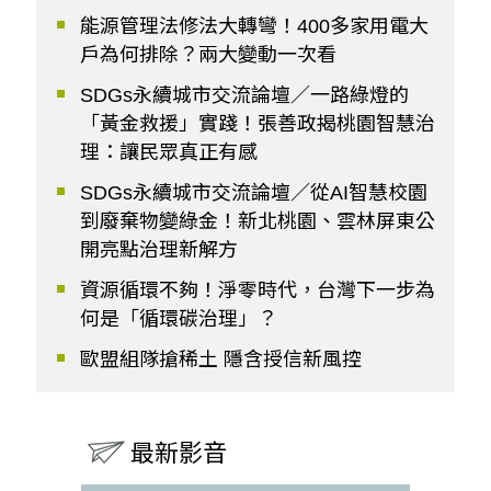
能源管理法修法大轉彎！400多家用電大
戶為何排除？兩大變動一次看
SDGs永續城市交流論壇／一路綠燈的
「黃金救援」實踐！張善政揭桃園智慧治
理：讓民眾真正有感
SDGs永續城市交流論壇／從AI智慧校園
到廢棄物變綠金！新北桃園、雲林屏東公
開亮點治理新解方
資源循環不夠！淨零時代，台灣下一步為
何是「循環碳治理」？
歐盟組隊搶稀土 隱含授信新風控
最新影音