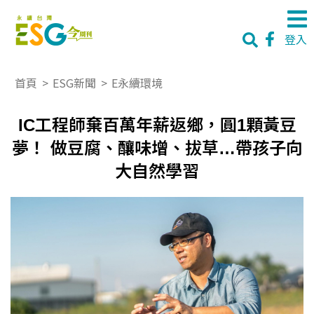
登入
首頁
>
ESG新聞
>
E永續環境
IC工程師棄百萬年薪返鄉，圓1顆黃豆
夢！ 做豆腐、釀味增、拔草…帶孩子向
大自然學習