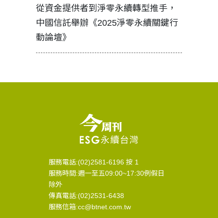
見證醫務
從資金提供者到淨零永續轉型推手，
如何守護
中國信託舉辦《2025淨零永續關鍵行
工改變病
動論壇》
服務電話:(02)2581-6196 按 1
服務時間:週一至五09:00~17:30例假日
除外
傳真電話:(02)2531-6438
服務信箱:cc@btnet.com.tw