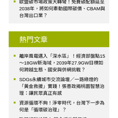
歐盟碳市場政策大轉彎！免費碳配額延至
2038年，將如何牽動國際碳價、CBAM與
台灣出口業？
熱門文章
離岸風電邁入「深水區」！經濟部盤點15
～18GW新海域，2039年27.9GW目標如
何跨越生態、國安與併網挑戰？
SDGs永續城市交流論壇／一路綠燈的
「黃金救援」實踐！張善政揭桃園智慧治
理：讓民眾真正有感
資源循環不夠！淨零時代，台灣下一步為
何是「循環碳治理」？