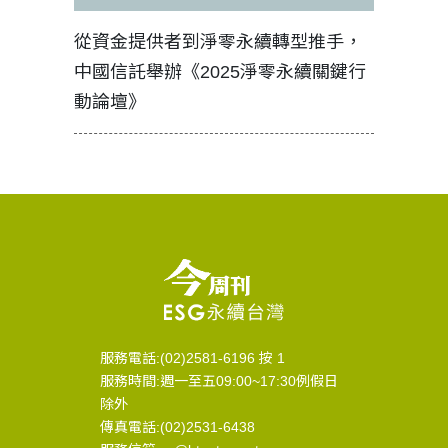
見證醫務
從資金提供者到淨零永續轉型推手，
如何守護
中國信託舉辦《2025淨零永續關鍵行
工改變病
動論壇》
服務電話:(02)2581-6196 按 1
服務時間:週一至五09:00~17:30例假日
除外
傳真電話:(02)2531-6438