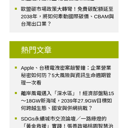
歐盟碳市場政策大轉彎！免費碳配額延至
2038年，將如何牽動國際碳價、CBAM與
台灣出口業？
熱門文章
Apple、台積電洩密案敲警鐘：企業營業
秘密如何防？5大風險與資訊生命週期管
理一次看
離岸風電邁入「深水區」！經濟部盤點15
～18GW新海域，2039年27.9GW目標如
何跨越生態、國安與併網挑戰？
SDGs永續城市交流論壇／一路綠燈的
「黃金救援」實踐！張善政揭桃園智慧治