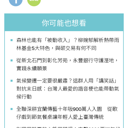
你可能也想看
森林也能有「被動收入」？柳婉郁解析熱帶雨
林基金5大特色，與碳交易有何不同
從新北石門到彰化芳苑，永豐銀行守護溼地，
實踐永續願景
氣候變遷一定要很嚴肅？這群人用「講笑話」
對抗末日感：台灣人最愛的諧音梗也能帶動氣
候行動
全聯深耕宜蘭傳藝十年吸900萬人入園 從歌
仔戲到節氣餐桌讓年輕人愛上臺灣傳統