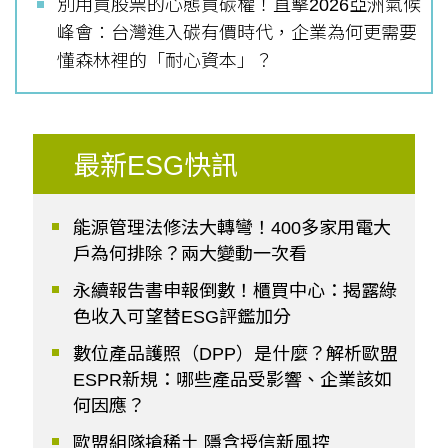
別用買股票的心態買碳權！直擊2026亞洲氣候
峰會：台灣進入碳有價時代，企業為何更需要
懂森林裡的「耐心資本」？
最新ESG快訊
能源管理法修法大轉彎！400多家用電大
戶為何排除？兩大變動一次看
永續報告書申報倒數！櫃買中心：揭露綠
色收入可望替ESG評鑑加分
數位產品護照（DPP）是什麼？解析歐盟
ESPR新規：哪些產品受影響、企業該如
何因應？
歐盟組隊搶稀土 隱含授信新風控