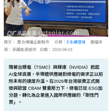
撰文：
整合傳播企劃製作
分類：
E永續環境
圖檔來
源：
承躍能源提供
日期：
2026-06-01
隨著台積電（TSMC）與輝達（NVIDIA）掀起
AI全球浪潮，半導體供應鏈對綠電的需求正以前
所未有的速度升溫。在2026年台灣碳費正式開
徵與歐盟 CBAM 雙重壓力下，綠電已從 ESG加
分題，轉化為企業進入國際供應鏈的「剛性門
票」。