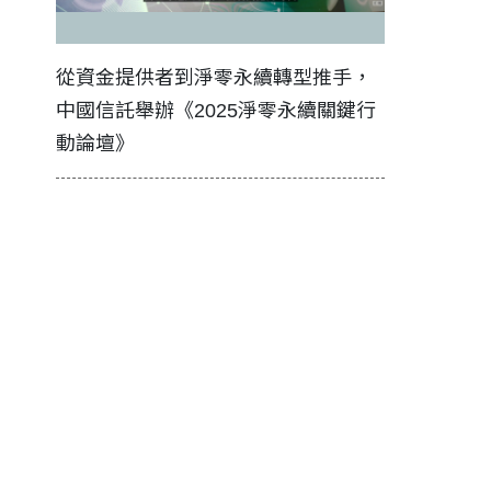
證醫務
從資金提供者到淨零永續轉型推手，
如何守護每
中國信託舉辦《2025淨零永續關鍵行
工改變病患
動論壇》