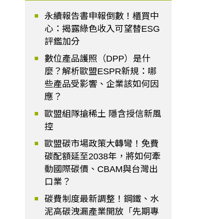
永續報告書申報倒數！櫃買中
心：揭露綠色收入可望替ESG
評鑑加分
數位產品護照（DPP）是什
麼？解析歐盟ESPR新規：哪
些產品受影響、企業該如何因
應？
歐盟組隊搶稀土 隱含授信新風
控
歐盟碳市場政策大轉彎！免費
碳配額延至2038年，將如何牽
動國際碳價、CBAM與台灣出
口業？
碳費制度最新調整！鋼鐵、水
泥高碳洩漏產業開放「先期專