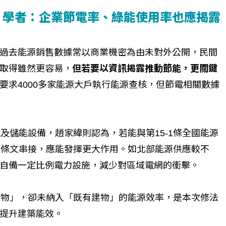
 學者：企業節電率、綠能使用率也應揭露
個生命的轉折點？ 醫務社
【故事精華】從黑暗到光明 見
命運的真實故事
社工如何改變生命的故事
過去能源銷售數據常以商業機密為由未對外公開，民間
取得雖然更容易，
但若要以資訊揭露推動節能，更關鍵
要求4000多家能源大戶執行能源查核，但節電相關數據
及儲能設備，趙家緯則認為，若能與第15-1條全國能源
等條文串接，應能發揮更大作用。如北部能源供應較不
自備一定比例電力設施，減少對區域電網的衝擊。
建物」，卻未納入「既有建物」的能源效率，是本次修法
提升建築能效。