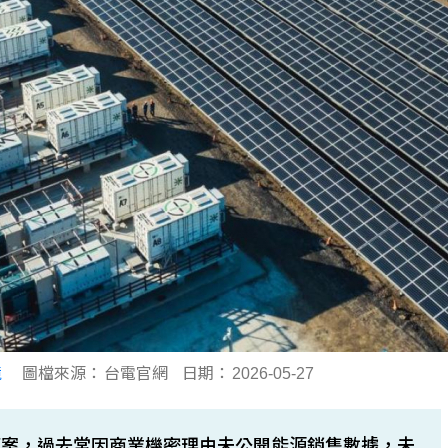
境
圖檔來源：
台電官網
日期：
2026-05-27
草案，過去常因商業機密理由未公開能源銷售數據，未