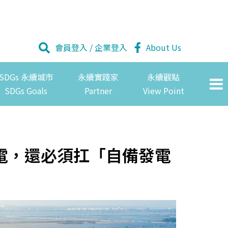
會員登入
/
企業登入
About Us
SDGs 永續城市
永續實踐家
永續觀點
SDGs Goals
Partner
View Point
電，還必須扛「自備發電