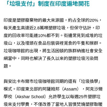
「垃圾支付」制度在印度遍地開花
印度是塑膠廢棄物的最大來源國，約占全球的20%，
每天產生高達近2.8萬噸塑膠垃圾，但保守估計，印
度的回收率可能連10%都不到。街邊常見到成堆的垃
圾山，以及埋頭在食品包裝袋裡覓食的牛隻和猴群。
垃圾咖啡館的出現，將生活困頓的族群納進社會安全
網當中，同時也解決了長久以來的塑膠垃圾污染問
題。
與安比卡布爾市垃圾咖啡館同期的還有「垃圾換學」
模式。印度東北部的阿薩姆邦（Assam），阿克沙爾
學校（Akshar School）允許學生以每週25件塑膠垃
圾來支付學費，不僅改善了當地人習慣焚燒塑膠取暖