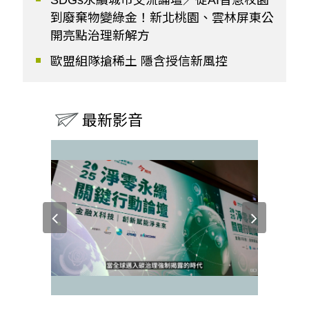
SDGs永續城市交流論壇／從AI智慧校園
到廢棄物變綠金！新北桃園、雲林屏東公
開亮點治理新解方
歐盟組隊搶稀土 隱含授信新風控
最新影音