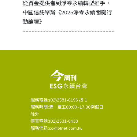
見證醫務
從資金提供者到淨零永續轉型推手，
如何守護
中國信託舉辦《2025淨零永續關鍵行
工改變病
動論壇》
服務電話:(02)2581-6196 按 1
服務時間:週一至五09:00~17:30例假日
除外
傳真電話:(02)2531-6438
服務信箱:cc@btnet.com.tw