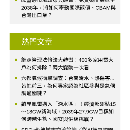
歐盟碳市場政策大轉彎！免費碳配額延至
2038年，將如何牽動國際碳價、CBAM與
台灣出口業？
熱門文章
能源管理法修法大轉彎！400多家用電大
戶為何排除？兩大變動一次看
六都氣候衝擊調查：台南淹水、熱傷害...
皆進前三，為何專家認為社區參與是氣候
調適關鍵？
離岸風電邁入「深水區」！經濟部盤點15
～18GW新海域，2039年27.9GW目標如
何跨越生態、國安與併網挑戰？