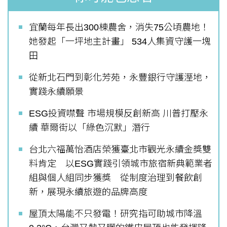
宜蘭每年長出300棟農舍，消失75公頃農地！
她發起「一坪地主計畫」 534人集資守護一塊
田
從新北石門到彰化芳苑，永豐銀行守護溼地，
實踐永續願景
ESG投資噤聲 市場規模反創新高 川普打壓永
續 華爾街以「綠色沉默」潛行
台北六福萬怡酒店榮獲臺北市觀光永續金獎雙
料肯定 以ESG實踐引領城市旅宿新典範業者
組與個人組同步獲獎 從制度治理到餐飲創
新，展現永續旅遊的品牌高度
屋頂太陽能不只發電！研究指可助城市降溫