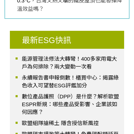
0.3°C，台灣又熱又曬的鐵皮屋頂也能發揮降
溫效益嗎？
最新ESG快訊
能源管理法修法大轉彎！400多家用電大
戶為何排除？兩大變動一次看
永續報告書申報倒數！櫃買中心：揭露綠
色收入可望替ESG評鑑加分
數位產品護照（DPP）是什麼？解析歐盟
ESPR新規：哪些產品受影響、企業該如
何因應？
歐盟組隊搶稀土 隱含授信新風控