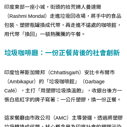
印度東部一座小城，街頭的拾荒婦人曼達爾
（Rashmi Mondal）走進垃圾回收場，將手中的食品
包裝、塑膠瓶罐換成代幣，再走進不遠處的咖啡館，
用代幣「換回」一頓熱騰騰的午餐。
垃圾咖啡廳：一份正餐背後的社會創新
印度恰蒂斯加爾邦（Chhattisgarh）安比卡布爾市
（Ambikapur）的「垃圾咖啡館」（Garbage
Café），主打「用塑膠垃圾換溫飽」，收銀台後方一
張白底紅字的牌子寫著：一公斤塑膠，換一份正餐。
這家餐廳由市政公司（AMC）主導營運，透過將塑膠
垃圾轉換成代幣，核心概念是為印度社會的塑膠污染