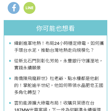
你可能也想看
緯創進軍地熱！布局24小時穩定綠電，如何攜
手環台水泥，推動台灣地熱走向規模化？
從新北石門到彰化芳苑，永豐銀行守護溼地，
實踐永續願景
南僑陳飛龍辭世》杜老爺、點水樓都是他創
的！掌舵逾半世紀，他如何帶領水晶肥皂王國
多角化轉型？
雲豹能源擴大綠電布局！收購貝萊德在台
187MW光電案場，下一步為何瞄準永續循環