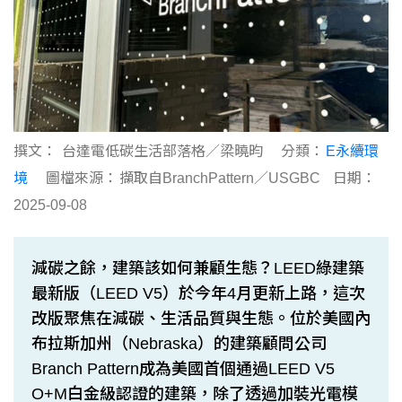
撰文：
台達電低碳生活部落格／梁曉昀
分類：
E永續環
境
圖檔來源：
擷取自BranchPattern／USGBC
日期：
2025-09-08
減碳之餘，建築該如何兼顧生態？LEED綠建築
最新版（LEED V5）於今年4月更新上路，這次
改版聚焦在減碳、生活品質與生態。位於美國內
布拉斯加州（Nebraska）的建築顧問公司
Branch Pattern成為美國首個通過LEED V5
O+M白金級認證的建築，除了透過加裝光電模