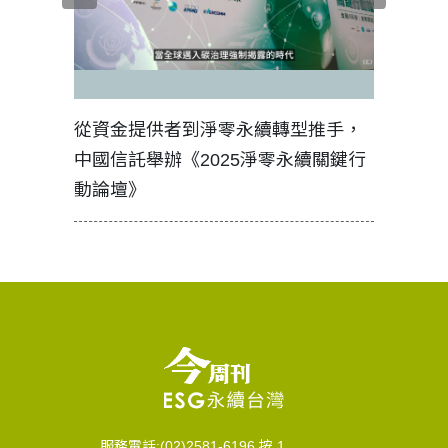
見證醫務
從資金提供者到淨零永續轉型推手，
如何守護
中國信託舉辦《2025淨零永續關鍵行
工改變病
動論壇》
服務電話:(02)2581-6196 按 1