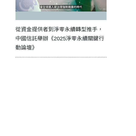
證醫務
從資金提供者到淨零永續轉型推手，
如何守護每
中國信託舉辦《2025淨零永續關鍵行
工改變病患
動論壇》