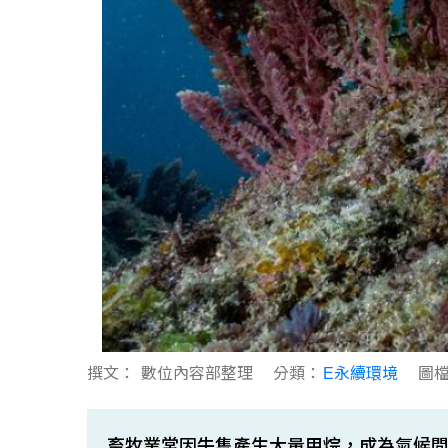
撰文：
數位內容部整理
分類：
E永續環境
圖
畜牧業常因牛隻產生大量甲烷，成為氣候