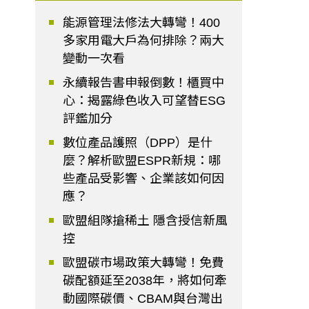
能源管理法修法大轉彎！400
多家用電大戶為何排除？兩大
變動一次看
永續報告書申報倒數！櫃買中
心：揭露綠色收入可望替ESG
評鑑加分
數位產品護照（DPP）是什
麼？解析歐盟ESPR新規：哪
些產品受影響、企業該如何因
應？
歐盟組隊搶稀土 隱含授信新風
控
歐盟碳市場政策大轉彎！免費
碳配額延至2038年，將如何牽
動國際碳價、CBAM與台灣出