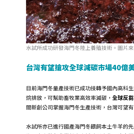
水試所成功研發海門冬陸上養殖技術。圖片來
台灣有望搶攻全球減碳市場40億
目前海門冬量產技術已成功技轉予國內高科生
烷排放，可幫助畜牧業高效率減碳，
全球反芻
間新創公司掌握海門冬生產技術，台灣可望有
水試所亦已進行國產海門冬餵飼本土牛羊的先