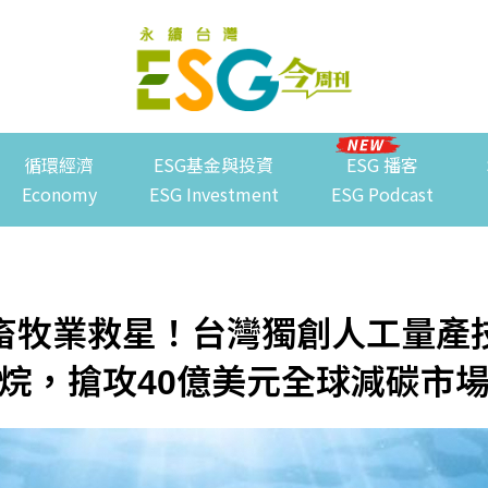
循環經濟
ESG基金與投資
ESG 播客
Economy
ESG Investment
ESG Podcast
畜牧業救星！台灣獨創人工量產技
烷，搶攻40億美元全球減碳市