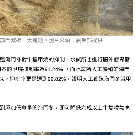
部門減碳一大難題。圖片來源：農業部提供
殖海門冬對牛隻甲烷的抑制，水試所也進行體外瘤胃發
冬的甲烷抑制率為91.24% ，而水試所人工養殖的海門
1%，抑制率更是達到99.82%，證明人工養殖海門冬減甲
到添加低劑量的海門冬，即可降低六成以上牛隻噯氣高