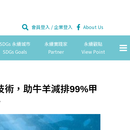
會員登入
/
企業登入
About Us
SDGs 永續城市
永續實踐家
永續觀點
SDGs Goals
Partner
View Point
術，助牛羊減排99%甲
場