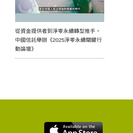
證醫務
從資金提供者到淨零永續轉型推手，
如何守護每
中國信託舉辦《2025淨零永續關鍵行
工改變病患
動論壇》