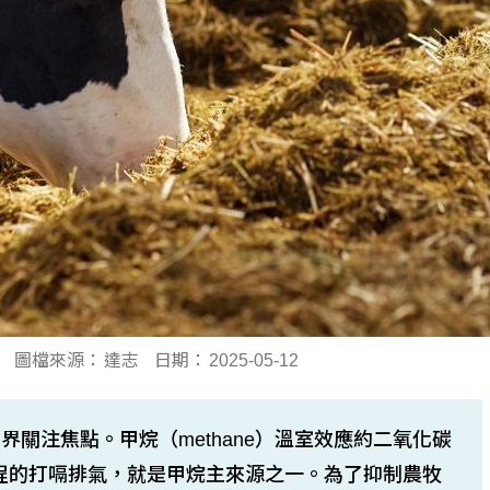
圖檔來源：
達志
日期：
2025-05-12
關注焦點。甲烷（methane）溫室效應約二氧化碳
過程的打嗝排氣，就是甲烷主來源之一。為了抑制農牧