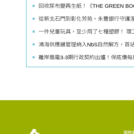
回收尿布變再生紙！《THE GREEN 
從新北石門到彰化芳苑，永豐銀行守護
如何守護每
一件兒童玩具，至少用了七種塑膠！ 環
工改變病患
鴻海供應鏈管理納入NbS自然解方，首
離岸風電3-3期行政契約出爐！保底價每度
服務電話