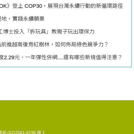
BOOK》登上 COP30，展現台灣永續行動的新循環路徑
溼地，實踐永續願景
個生命的轉折點？ 醫務社
【故事精華】從黑暗到光明 見
工博士投入「拆玩具」教親子玩出環保力
命運的真實故事
社工如何改變生命的故事
站前進越南復育紅樹林，如何佈局綠色競爭力？
2.29元、一年彈性併網....還有哪些新規值得注意？
:(02)2581-6196 按 1