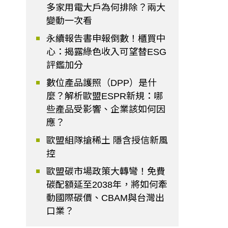
多家用電大戶為何排除？兩大
變動一次看
永續報告書申報倒數！櫃買中
心：揭露綠色收入可望替ESG
評鑑加分
數位產品護照（DPP）是什
麼？解析歐盟ESPR新規：哪
些產品受影響、企業該如何因
應？
歐盟組隊搶稀土 隱含授信新風
控
歐盟碳市場政策大轉彎！免費
碳配額延至2038年，將如何牽
動國際碳價、CBAM與台灣出
口業？