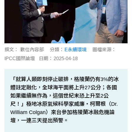
撰文：
數位內容部
分類：
E永續環境
圖檔來源：
IPCC國際論壇
日期：
2025-04-18
「就算人類即刻停止碳排，格陵蘭仍有3%的冰
體註定融化，全球海平面將上升27公分；各國
如果繼續無作為，這個世紀末恐上升至2公
尺！」極地冰原氣候科學家威廉・柯爾根（Dr.
William Colgan）來台參加格陵蘭冰融危機論
壇，一連三天提出預警。