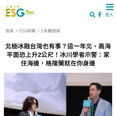
登入
首頁
>
ESG新聞
>
E永續環境
北極冰融台灣也有事？這一年北、高海
平面恐上升2公尺！冰川學者示警：家
住海邊，格陵蘭就在你身邊