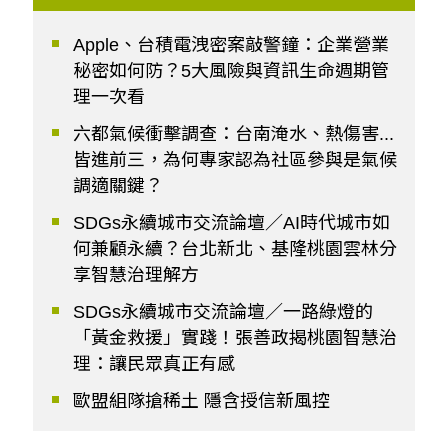
Apple、台積電洩密案敲警鐘：企業營業
秘密如何防？5大風險與資訊生命週期管
理一次看
六都氣候衝擊調查：台南淹水、熱傷害...
皆進前三，為何專家認為社區參與是氣候
調適關鍵？
SDGs永續城市交流論壇／AI時代城市如
何兼顧永續？台北新北、基隆桃園雲林分
享智慧治理解方
SDGs永續城市交流論壇／一路綠燈的
「黃金救援」實踐！張善政揭桃園智慧治
理：讓民眾真正有感
歐盟組隊搶稀土 隱含授信新風控