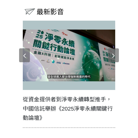
最新影音
見證醫務
從資金提供者到淨零永續轉型推手，
如何守護
中國信託舉辦《2025淨零永續關鍵行
工改變病
動論壇》