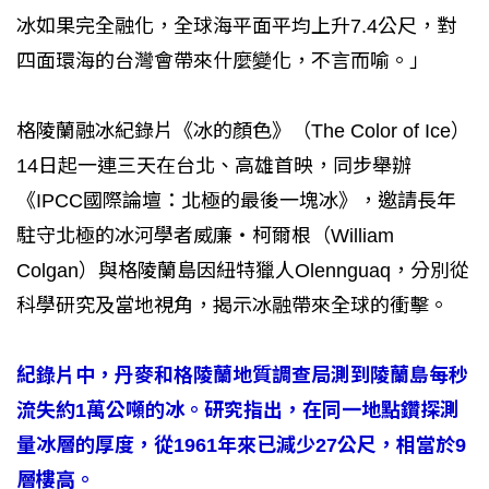
冰如果完全融化，全球海平面平均上升7.4公尺，對
四面環海的台灣會帶來什麼變化，不言而喻。」
格陵蘭融冰紀錄片《冰的顏色》（The Color of Ice）
14日起一連三天在台北、高雄首映，同步舉辦
《IPCC國際論壇：北極的最後一塊冰》，邀請長年
駐守北極的冰河學者威廉・柯爾根（William
Colgan）與格陵蘭島因紐特獵人Olennguaq，分別從
科學研究及當地視角，揭示冰融帶來全球的衝擊。
紀錄片中，丹麥和格陵蘭地質調查局測到陵蘭島每秒
流失約1萬公噸的冰。研究指出，在同一地點鑽探測
量冰層的厚度，從1961年來已減少27公尺，相當於9
層樓高。