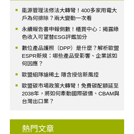
能源管理法修法大轉彎！400多家用電大
戶為何排除？兩大變動一次看
永續報告書申報倒數！櫃買中心：揭露綠
色收入可望替ESG評鑑加分
數位產品護照（DPP）是什麼？解析歐盟
ESPR新規：哪些產品受影響、企業該如
何因應？
歐盟組隊搶稀土 隱含授信新風控
歐盟碳市場政策大轉彎！免費碳配額延至
2038年，將如何牽動國際碳價、CBAM與
台灣出口業？
熱門文章