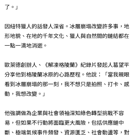
了。」
因紐特獵人的話發人深省。冰層崩塌改變許多事，地
形地貌、在地的千年文化、獵人與自然間的鏈結都在
一點一滴地消逝。
歐萊德創辦人、《解凍格陵蘭》紀錄片發起人葛望平
分享他到格陵蘭冰原的心路歷程。他說：「當我親眼
看到冰層崩塌的那一刻，我不想只是拍照、打卡、感
動，我想改變。」
他強調做為企業與社會領袖深知綠色轉型挑戰不容
易，但如果不行動將面臨更大風險，包括供應鏈中
斷、極端氣候事件頻發、資源匱乏、社會動盪等，對