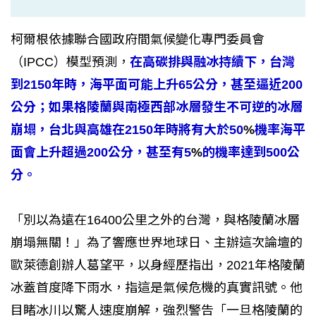
柯爾根依據聯合國政府間氣候變化專門委員會
（IPCC）模型預測，
在高碳排與融冰持續下，台灣
到2150年時，海平面可能上升65公分，甚至逼近200
公分；如果格陵蘭與南極西部冰層發生不可逆的冰層
崩塌，台北與高雄在2150年時將有大於50
%
機率海平
面會上升超過200公分，甚至有5
%
的機率達到500公
分。
「別以為遠在16400公里之外的台灣，與格陵蘭冰層
崩塌無關！」為了響應世界地球日、主辦這次論壇的
歐萊德創辦人葛望平，以身經歷指出，2021年格陵蘭
冰蓋首度降下雨水，指這是氣候危機的真實訊號。他
目睹冰川以驚人速度崩解，強烈警告「一旦格陵蘭的