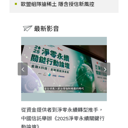
歐盟組隊搶稀土 隱含授信新風控
最新影音
見證醫務
從資金提供者到淨零永續轉型推手，
如何守護
中國信託舉辦《2025淨零永續關鍵行
工改變病
動論壇》