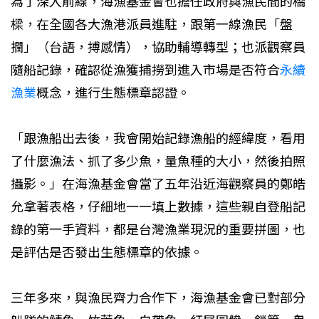
為了深入前線，海漁基金會也擔任政府與漁民間的橋
樑，在全國各大漁港派員進駐，跟第一線漁民「盤
撋」（台語，搏感情），協助輔導轉型；也派觀察員
隨船記錄，確認從漁獲捕撈到進入市場是否符合
永續
漁業
概念，進行生態標章認證。
「跟漁船出去後，我會開始記錄漁船的經緯度，看用
了什麼漁法、抓了多少魚，量魚種的大小，然後拍照
攝影。」在海漁基金會當了五年沿近海觀察員的鄭皓
允拿著表格，仔細地一一填上數據，這些親自登船記
錄的第一手資料，都是台灣漁業現況的重要拼圖，也
是評估是否發出生態標章的依據。
三年多來，與漁民齊力合作下，海漁基金會已對部分