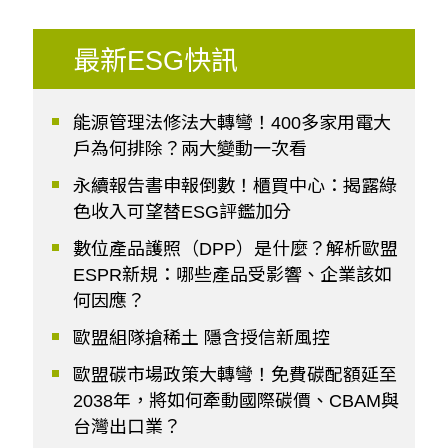
最新ESG快訊
能源管理法修法大轉彎！400多家用電大
戶為何排除？兩大變動一次看
永續報告書申報倒數！櫃買中心：揭露綠
色收入可望替ESG評鑑加分
數位產品護照（DPP）是什麼？解析歐盟
ESPR新規：哪些產品受影響、企業該如
何因應？
歐盟組隊搶稀土 隱含授信新風控
歐盟碳市場政策大轉彎！免費碳配額延至
2038年，將如何牽動國際碳價、CBAM與
台灣出口業？