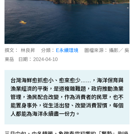
撰文：
林良昇
分類：
E永續環境
圖檔來源：
攝影／ 吳
東岳
日期：
2024-04-10
台灣海鮮愈抓愈小、愈來愈少……，海洋保育與
漁業經濟的平衡，是道複雜難題，政府推動漁業
管理，漁民配合改變，作為消費者的民眾，也不
能置身事外，從生活出發、改變消費習慣，每個
人都能為海洋永續盡一份力。
三月中旬，由冬轉暖，象徵春雷初響的「驚蟄」剛過