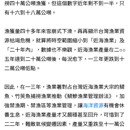
撈四十萬公噸漁獲，但這個數字近年剩不到一半，只
有十六到十八萬公噸。
漁獲量四十多年來雪崩式下滑，再再顯示台灣漁業資
源枯竭危機，就算將時空範圍縮小到「近海漁業」及
「二十年內」，數據也不樂觀，近海漁業產量在二○○
五年達到二十萬公噸後，每況愈下，一三年更跌到十
二萬公噸低點。
因此，在一三年，漁業署對占台灣近海漁業大宗的鯖
魚、竹莢魚捕撈漁業推動《鯖鰺漁業管理辦法》，加
強禁漁期、禁漁區等漁業管理，讓
海洋資源
有機會休
養生息，近海漁業產量才又趨穩甚至回升，可惜到了
二二年，難敵氣候變遷因素，產量又重跌至十一萬公