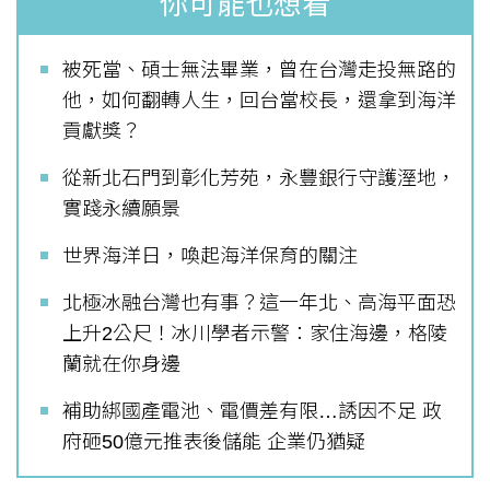
你可能也想看
被死當、碩士無法畢業，曾在台灣走投無路的
他，如何翻轉人生，回台當校長，還拿到海洋
貢獻獎？
從新北石門到彰化芳苑，永豐銀行守護溼地，
實踐永續願景
世界海洋日，喚起海洋保育的關注
北極冰融台灣也有事？這一年北、高海平面恐
上升2公尺！冰川學者示警：家住海邊，格陵
蘭就在你身邊
補助綁國產電池、電價差有限…誘因不足 政
府砸50億元推表後儲能 企業仍猶疑