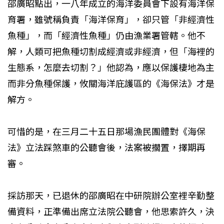
邵廣昭點出，一八年成立的海洋委員會下設有海洋保
育署，雖號稱負責「海洋保育」，卻只管「非經濟性
魚種」，而「經濟性魚種」仍由漁業署管轄。他不
解，人類可把魚種切割成經濟或非經濟，但「海裡的
生態系，怎麼去切割？」他認為，應以保護棲地為主
而非分魚種保護，攸關海洋庇護區的《海保法》才是
解方。
可惜的是，在三月二十五日那場漁民團體對《海保
法》立法踩煞車的公聽會後，法案被擱置，擇期再
審。
採訪那天，已退休的邵廣昭在中研院辦公室裡辛勤整
備資料，正準備出席立法院公聽會，他思索許久，決