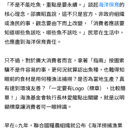
「不是不能吃魚，重點是要永續。」談起
海洋保育
的
核心理念，邵廣昭直說，這不只是官方、非政府組織
或漁民的事，觀念要由下而上改變，「消費者應該要
知道哪些魚該吃、哪些魚不該吃。」民眾在生活中，
也應盡到海洋保育責任。
只不過，對於廣大消費者而言，拿著「指南」按圖索
驥不是件容易的事，更何況就算認出魚種，也難得知
眼前的食材是用何種漁法捕撈？是否為當地生產？真
有達到環境友善？「一定要有Logo（標章），比較簡
單！」海漁基金會執行長林愛龍點出關鍵，就是以明
顯標章讓消費者可一眼辨識。
早在○九年，聯合國糧農組織就公布《海洋撈捕漁業