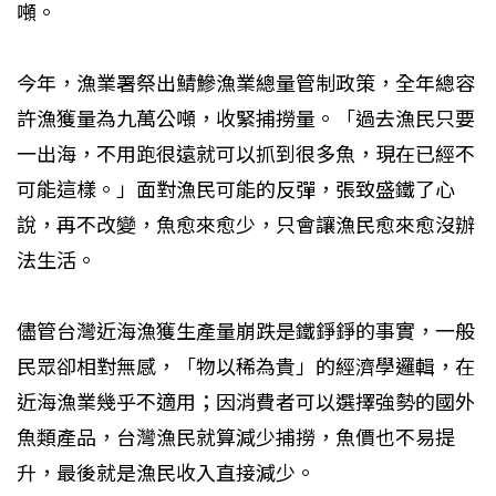
噸。
今年，漁業署祭出鯖鰺漁業總量管制政策，全年總容
許漁獲量為九萬公噸，收緊捕撈量。「過去漁民只要
一出海，不用跑很遠就可以抓到很多魚，現在已經不
可能這樣。」面對漁民可能的反彈，張致盛鐵了心
說，再不改變，魚愈來愈少，只會讓漁民愈來愈沒辦
法生活。
儘管台灣近海漁獲生產量崩跌是鐵錚錚的事實，一般
民眾卻相對無感，「物以稀為貴」的經濟學邏輯，在
近海漁業幾乎不適用；因消費者可以選擇強勢的國外
魚類產品，台灣漁民就算減少捕撈，魚價也不易提
升，最後就是漁民收入直接減少。