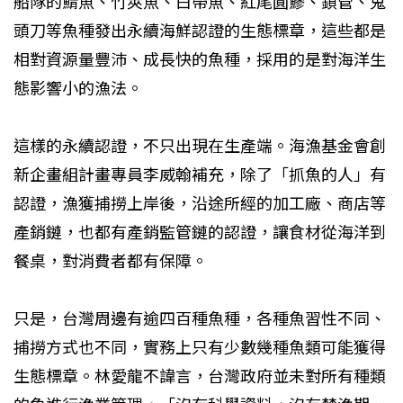
船隊的鯖魚、竹莢魚、白帶魚、紅尾圓鰺、鎖管、鬼
頭刀等魚種發出永續海鮮認證的生態標章，這些都是
相對資源量豐沛、成長快的魚種，採用的是對海洋生
態影響小的漁法。
這樣的永續認證，不只出現在生產端。海漁基金會創
新企畫組計畫專員李威翰補充，除了「抓魚的人」有
認證，漁獲捕撈上岸後，沿途所經的加工廠、商店等
產銷鏈，也都有產銷監管鏈的認證，讓食材從海洋到
餐桌，對消費者都有保障。
只是，台灣周邊有逾四百種魚種，各種魚習性不同、
捕撈方式也不同，實務上只有少數幾種魚類可能獲得
生態標章。林愛龍不諱言，台灣政府並未對所有種類