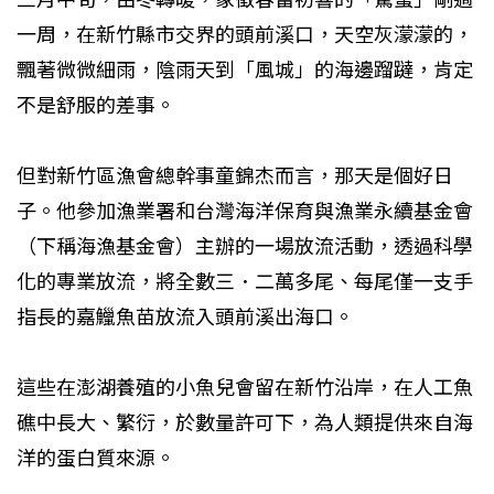
一周，在新竹縣市交界的頭前溪口，天空灰濛濛的，
飄著微微細雨，陰雨天到「風城」的海邊蹓躂，肯定
不是舒服的差事。
但對新竹區漁會總幹事童錦杰而言，那天是個好日
子。他參加漁業署和台灣海洋保育與漁業永續基金會
（下稱海漁基金會）主辦的一場放流活動，透過科學
化的專業放流，將全數三．二萬多尾、每尾僅一支手
指長的嘉鱲魚苗放流入頭前溪出海口。
這些在澎湖養殖的小魚兒會留在新竹沿岸，在人工魚
礁中長大、繁衍，於數量許可下，為人類提供來自海
洋的蛋白質來源。