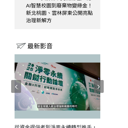
AI智慧校園到廢棄物變綠金！
新北桃園、雲林屏東公開亮點
治理新解方
最新影音
證醫務
從資金提供者到淨零永續轉型推手，
如何守護每