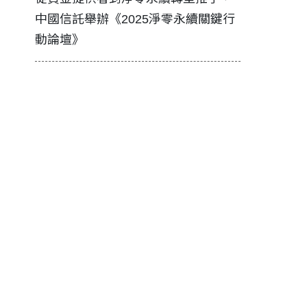
中國信託舉辦《2025淨零永續關鍵行
工改變病患
動論壇》