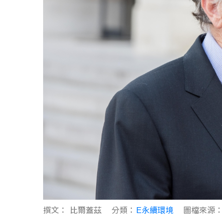
撰文：
比爾蓋茲
分類：
E永續環境
圖檔來源