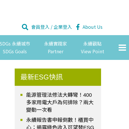
會員登入
/
企業登入
About Us
SDGs 永續城市
永續實踐家
永續觀點
SDGs Goals
Partner
View Point
最新ESG快訊
能源管理法修法大轉彎！400
多家用電大戶為何排除？兩大
變動一次看
永續報告書申報倒數！櫃買中
心：揭露綠色收入可望替ESG