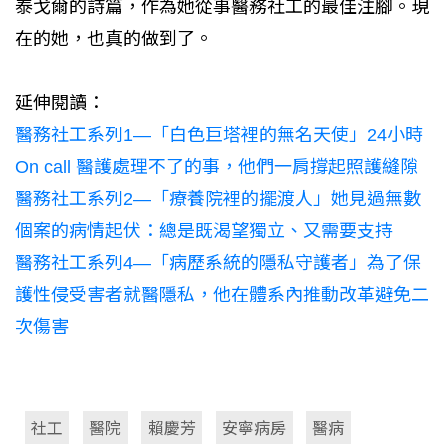
泰戈爾的詩篇，作為她從事醫務社工的最佳注腳。現
在的她，也真的做到了。
延伸閱讀：
醫務社工系列1—「白色巨塔裡的無名天使」24小時
On call 醫護處理不了的事，他們一肩撐起照護縫隙
醫務社工系列2—「療養院裡的擺渡人」她見過無數
個案的病情起伏：總是既渴望獨立、又需要支持
醫務社工系列4—「病歷系統的隱私守護者」為了保
護性侵受害者就醫隱私，他在體系內推動改革避免二
次傷害
社工
醫院
賴慶芳
安寧病房
醫病