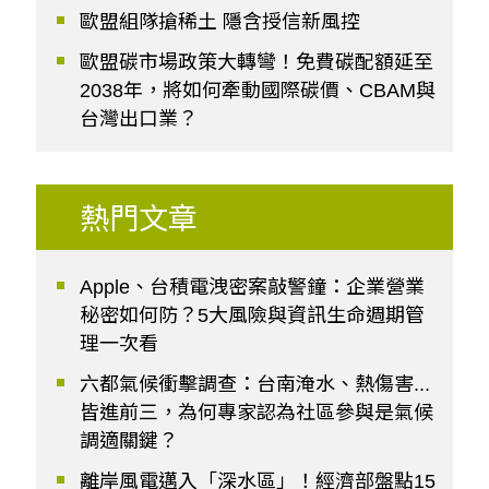
歐盟組隊搶稀土 隱含授信新風控
歐盟碳市場政策大轉彎！免費碳配額延至
2038年，將如何牽動國際碳價、CBAM與
台灣出口業？
熱門文章
Apple、台積電洩密案敲警鐘：企業營業
秘密如何防？5大風險與資訊生命週期管
理一次看
六都氣候衝擊調查：台南淹水、熱傷害...
皆進前三，為何專家認為社區參與是氣候
調適關鍵？
離岸風電邁入「深水區」！經濟部盤點15