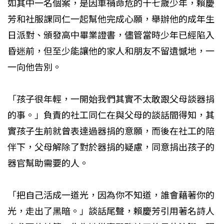
如其中一名個案，是因車禍命危的十七歲少年，賴慶
芳和社服課同仁一起幫他完成心願，舉辦他的成年生
日派對、頒發高中畢業證書，儘管當時少年已經陷入
昏迷前，但至少能讓他的家人和朋友不留遺憾地，一
一向他告別。
「孩子很年輕，一開始我們其實不太敢跟父母談器捐
的事。」負責的社工同仁在與父母的談話間得知，其
實孩子生前就曾表達過器捐的意願，而後在社工的陪
伴下，父母解除了對於器捐的疑慮，同意捐出孩子的
器官幫助需要的人。
「把自己活成一道光，因為你不知道，誰會藉著你的
光，走出了黑暗。」談話尾聲，賴慶芳引用著名詩人