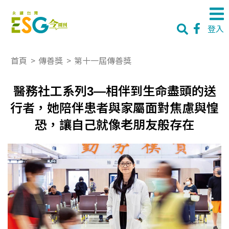
登入
首頁
>
傳善獎
>
第十一屆傳善獎
醫務社工系列3—相伴到生命盡頭的送
行者，她陪伴患者與家屬面對焦慮與惶
恐，讓自己就像老朋友般存在