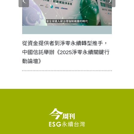
見證醫務
從資金提供者到淨零永續轉型推手，
如何守護
中國信託舉辦《2025淨零永續關鍵行
工改變病
動論壇》