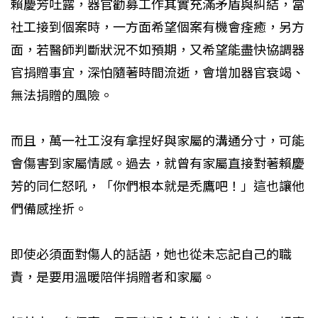
賴慶芳吐露，器官勸募工作其實充滿矛盾與糾結，當
社工接到個案時，一方面希望個案有機會痊癒，另方
面，若醫師判斷狀況不如預期，又希望能盡快協調器
官捐贈事宜，深怕隨著時間流逝，會增加器官衰竭、
無法捐贈的風險。
而且，萬一社工沒有拿捏好與家屬的溝通分寸，可能
會傷害到家屬情感。過去，就曾有家屬直接對著賴慶
芳的同仁怒吼，「你們根本就是禿鷹吧！」這也讓他
們備感挫折。
即使必須面對傷人的話語，她也從未忘記自己的職
責，是要用溫暖陪伴捐贈者和家屬。