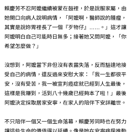
賴慶芳不忍阿嬤繼續被蒙在鼓裡，於是說服家屬，由
她開口向病人說明病情，「阿嬤啊，醫師說的腫瘤，
其實是說妳胃裡長了一個『歹物仔』……。」這才讓
阿嬤明白自己可能時日無多；接著她又問阿嬤，「你
希望怎麼做？」
沒想到，阿嬤當下非但沒有表露失落，反而豁達地接
受自己的病情，還反過來安慰大家：「我一生都很平
安，沒有受苦，我一被宣判癌症就已經到人生最後，
這樣是我賺到，活到八十幾歲已經夠本了啦！」最後
阿嬤決定採取居家安寧，在家人的陪伴下安詳離世。
不只陪伴一個又一個生命落幕，賴慶芳同時也在努力
讓這些生命的價值得以延續。像是她在安寧病房推動