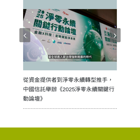
見證醫務
從資金提供者到淨零永續轉型推手，
如何守護
中國信託舉辦《2025淨零永續關鍵行
工改變病
動論壇》