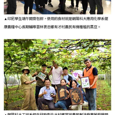
▲印尼學生端午開齋包粽，使用的食材就是朝陽科大應用化學系健
康農糧中心長期輔導雲林褒忠鄉有才村農民有機種植的黑豆。
▲朝陽科大工設系師生協助彰化大村鄉當地農民解決廢棄葡萄藤問