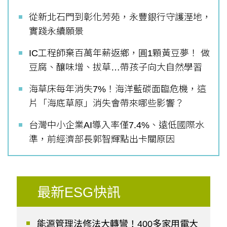
從新北石門到彰化芳苑，永豐銀行守護溼地，
實踐永續願景
IC工程師棄百萬年薪返鄉，圓1顆黃豆夢！ 做
豆腐、釀味增、拔草…帶孩子向大自然學習
海草床每年消失7%！海洋藍碳面臨危機，這
片「海底草原」消失會帶來哪些影響？
台灣中小企業AI導入率僅7.4%、遠低國際水
準，前經濟部長郭智輝點出卡關原因
最新ESG快訊
能源管理法修法大轉彎！400多家用電大