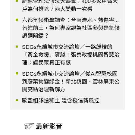
能源管理法修法大轉彎！400多家用電大
戶為何排除？兩大變動一次看
六都氣候衝擊調查：台南淹水、熱傷害...
皆進前三，為何專家認為社區參與是氣候
調適關鍵？
SDGs永續城市交流論壇／一路綠燈的
「黃金救援」實踐！張善政揭桃園智慧治
理：讓民眾真正有感
SDGs永續城市交流論壇／從AI智慧校園
到廢棄物變綠金！新北桃園、雲林屏東公
開亮點治理新解方
歐盟組隊搶稀土 隱含授信新風控
最新影音